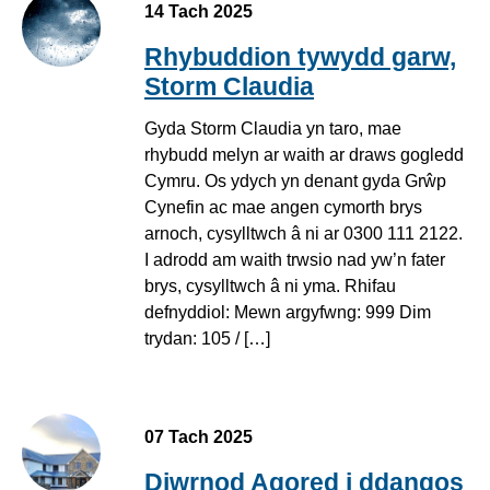
14 Tach 2025
Rhybuddion tywydd garw,
Storm Claudia
Gyda Storm Claudia yn taro, mae
rhybudd melyn ar waith ar draws gogledd
Cymru. Os ydych yn denant gyda Grŵp
Cynefin ac mae angen cymorth brys
arnoch, cysylltwch â ni ar 0300 111 2122.
I adrodd am waith trwsio nad yw’n fater
brys, cysylltwch â ni yma. Rhifau
defnyddiol: Mewn argyfwng: 999 Dim
trydan: 105 / […]
07 Tach 2025
Diwrnod Agored i ddangos