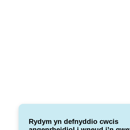
Rydym yn defnyddio cwcis
angenrheidiol i wneud i’n gwe