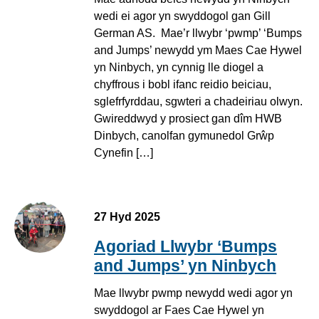
wedi ei agor yn swyddogol gan Gill
German AS. Mae’r llwybr ‘pwmp’ ‘Bumps
and Jumps’ newydd ym Maes Cae Hywel
yn Ninbych, yn cynnig lle diogel a
chyffrous i bobl ifanc reidio beiciau,
sglefrfyrddau, sgwteri a chadeiriau olwyn.
Gwireddwyd y prosiect gan dîm HWB
Dinbych, canolfan gymunedol Grŵp
Cynefin […]
27 Hyd 2025
Agoriad Llwybr ‘Bumps
and Jumps’ yn Ninbych
Mae llwybr pwmp newydd wedi agor yn
swyddogol ar Faes Cae Hywel yn