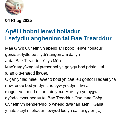
04 Rhag 2025
Apêl i bobol lenwi holiadur
i sefydlu anghenion tai Bae Trearddur
Mae Grŵp Cynefin yn apelio ar i bobol lenwi holiadur i
geisio sefydlu beth ydi’r angen am dai yn
ardal Bae Treaddur, Ynys Môn.
Mae’r argyfwng tai presennol yn golygu bod prisiau tai
allan o gyrraedd llawer.
O ganlyniad mae llawer o bobl yn cael eu gorfodi i adael yr
nhw, er eu bod yn dymuno byw ynddyn nhw a
magu teuluoedd eu hunain yma. Mae hyn yn bygwth
dyfodol cymunedau fel Bae Treaddur. Ond mae Grŵp
Cynefin yn benderfynol o wneud gwahaniaeth. Gallai
ymateb cryf i holiadur newydd fod yn sail ar gyfer […]