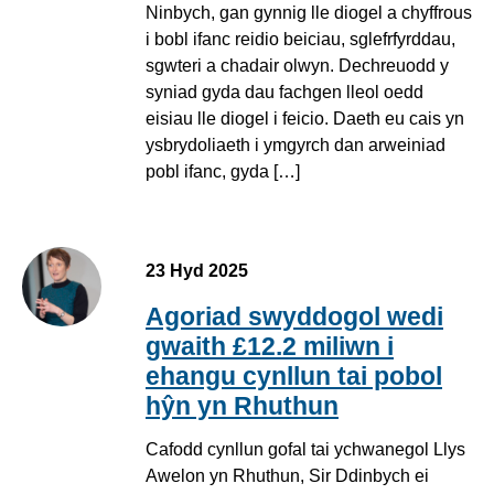
Ninbych, gan gynnig lle diogel a chyffrous
i bobl ifanc reidio beiciau, sglefrfyrddau,
sgwteri a chadair olwyn. Dechreuodd y
syniad gyda dau fachgen lleol oedd
eisiau lle diogel i feicio. Daeth eu cais yn
ysbrydoliaeth i ymgyrch dan arweiniad
pobl ifanc, gyda […]
23 Hyd 2025
Agoriad swyddogol wedi
gwaith £12.2 miliwn i
ehangu cynllun tai pobol
hŷn yn Rhuthun
Cafodd cynllun gofal tai ychwanegol Llys
Awelon yn Rhuthun, Sir Ddinbych ei