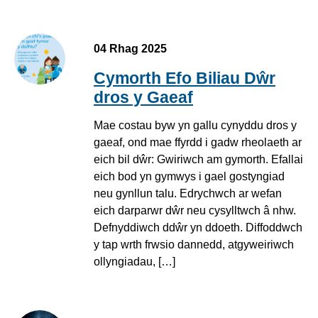
04 Rhag 2025
Cymorth Efo Biliau Dŵr
dros y Gaeaf
Mae costau byw yn gallu cynyddu dros y
gaeaf, ond mae ffyrdd i gadw rheolaeth ar
eich bil dŵr: Gwiriwch am gymorth. Efallai
eich bod yn gymwys i gael gostyngiad
neu gynllun talu. Edrychwch ar wefan
eich darparwr dŵr neu cysylltwch â nhw.
Defnyddiwch ddŵr yn ddoeth. Diffoddwch
y tap wrth frwsio dannedd, atgyweiriwch
ollyngiadau, […]