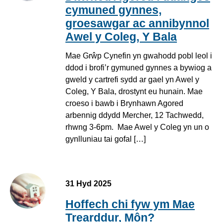
cymuned gynnes,
groesawgar ac annibynnol
Awel y Coleg, Y Bala
Mae Grŵp Cynefin yn gwahodd pobl leol i
ddod i brofi’r gymuned gynnes a bywiog a
gweld y cartrefi sydd ar gael yn Awel y
Coleg, Y Bala, drostynt eu hunain. Mae
croeso i bawb i Brynhawn Agored
arbennig ddydd Mercher, 12 Tachwedd,
rhwng 3-6pm. Mae Awel y Coleg yn un o
gynlluniau tai gofal […]
31 Hyd 2025
Hoffech chi fyw ym Mae
Trearddur, Môn?