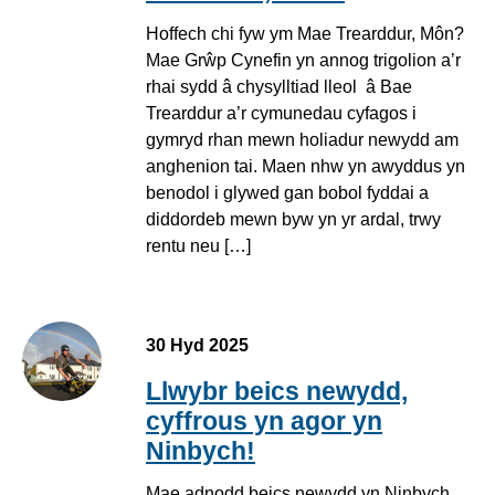
Hoffech chi fyw ym Mae Trearddur, Môn?
Mae Grŵp Cynefin yn annog trigolion a’r
rhai sydd â chysylltiad lleol â Bae
Trearddur a’r cymunedau cyfagos i
gymryd rhan mewn holiadur newydd am
anghenion tai. Maen nhw yn awyddus yn
benodol i glywed gan bobol fyddai a
diddordeb mewn byw yn yr ardal, trwy
rentu neu […]
30 Hyd 2025
Llwybr beics newydd,
cyffrous yn agor yn
Ninbych!
Mae adnodd beics newydd yn Ninbych