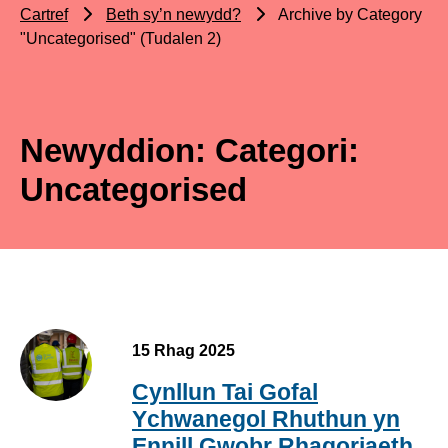
Cartref
Beth sy’n newydd?
Archive by Category
"Uncategorised" (Tudalen 2)
Newyddion: Categori:
Uncategorised
15 Rhag 2025
Cynllun Tai Gofal
Ychwanegol Rhuthun yn
Ennill Gwobr Rhagoriaeth