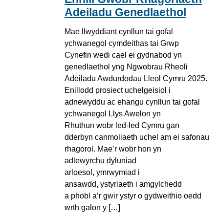
Adeiladu Genedlaethol
Mae llwyddiant cynllun tai gofal
ychwanegol cymdeithas tai Grwp
Cynefin wedi cael ei gydnabod yn
genedlaethol yng Ngwobrau Rheoli
Adeiladu Awdurdodau Lleol Cymru 2025.
Enillodd prosiect uchelgeisiol i
adnewyddu ac ehangu cynllun tai gofal
ychwanegol Llys Awelon yn
Rhuthun wobr led-led Cymru gan
dderbyn canmoliaeth uchel am ei safonau
rhagorol. Mae’r wobr hon yn
adlewyrchu dyluniad
arloesol, ymrwymiad i
ansawdd, ystyriaeth i amgylchedd
a phobl a’r gwir ystyr o gydweithio oedd
wrth galon y […]