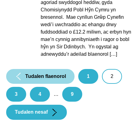
agoriad swyddogol heddiw, gyda
Chomisiynydd Pobl Hŷn Cymru yn
bresennol. Mae cynllun Grŵp Cynefin
wedi’i uwchraddio ac ehangu drwy
fuddsoddiad o £12.2 miliwn, ac erbyn hyn
mae’n cynnig annibyniaeth i ragor o bobl
hŷn yn Sir Ddinbych. Yn ogystal ag
adnewyddu’r adeilad blaenorol […]
Pagination:
Tudalen flaenorol
1
2
3
4
…
9
Tudalen nesaf