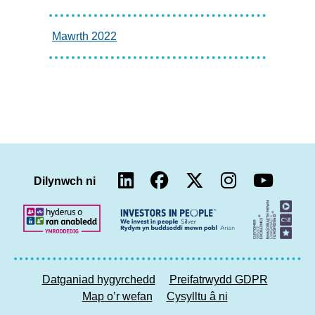
Mawrth 2022
LinkedIn
Facebook
Twitter
Insta
You
Dilynwch ni
Datganiad hygyrchedd
Preifatrwydd GDPR
Map o’r wefan
Cysylltu â ni