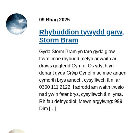
09 Rhag 2025
Rhybuddion tywydd garw,
Storm Bram
Gyda Storm Bram yn taro gyda glaw
trwm, mae rhybudd melyn ar waith ar
draws gogledd Cymru. Os ydych yn
denant gyda Grŵp Cynefin ac mae angen
cymorth brys arnoch, cysylltwch â ni ar
0300 111 2122. I adrodd am waith trwsio
nad yw’n fater brys, cysylltwch â ni yma.
Rhifau defnyddiol: Mewn argyfwng: 999
Dim […]