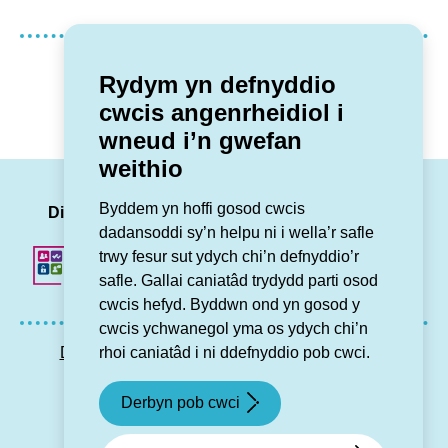
Oedd y dudalen yma yn ddefnyddiol?
Rydym yn defnyddio
cwcis angenrheidiol i
Oedd
Nagoedd
wneud i’n gwefan
weithio
LinkedIn
Facebook
Twitter
Insta
You
Byddem yn hoffi gosod cwcis
Dilynwch ni
dadansoddi sy’n helpu ni i wella’r safle
trwy fesur sut ydych chi’n defnyddio’r
safle. Gallai caniatâd trydydd parti osod
cwcis hefyd. Byddwn ond yn gosod y
cwcis ychwanegol yma os ydych chi’n
rhoi caniatâd i ni ddefnyddio pob cwci.
Datganiad hygyrchedd
Preifatrwydd GDPR
Map o’r wefan
Cysylltu â ni
Derbyn pob cwci
© Grŵp Cynefin 2024.
Gwefan gan Connect