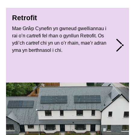
Retrofit
Mae Grŵp Cynefin yn gwneud gwelliannau i
rai o’n cartrefi fel rhan o gynllun Retrofit. Os
ydi’ch cartref chi yn un o’r rhain, mae’r adran
yma yn berthnasol i chi.