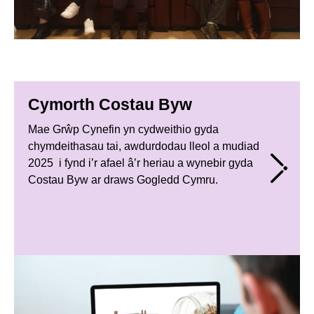
Cymorth Costau Byw
Mae Grŵp Cynefin yn cydweithio gyda
chymdeithasau tai, awdurdodau lleol a mudiad
2025 i fynd i’r afael â’r heriau a wynebir gyda
Costau Byw ar draws Gogledd Cymru.