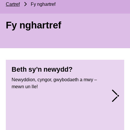
Cartref
Fy nghartref
Fy nghartref
Beth sy’n newydd?
Newyddion, cyngor, gwybodaeth a mwy –
mewn un lle!