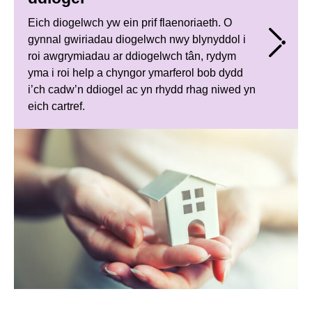
Eich diogelwch yw ein prif flaenoriaeth. O
gynnal gwiriadau diogelwch nwy blynyddol i
roi awgrymiadau ar ddiogelwch tân, rydym
yma i roi help a chyngor ymarferol bob dydd
i’ch cadw’n ddiogel ac yn rhydd rhag niwed yn
eich cartref.