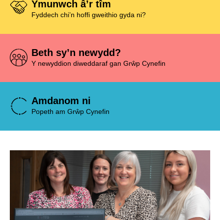
Ymunwch â’r tîm
Fyddech chi’n hoffi gweithio gyda ni?
Beth sy’n newydd?
Y newyddion diweddaraf gan Grŵp Cynefin
Amdanom ni
Popeth am Grŵp Cynefin