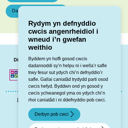
Datblygiadau newydd
Rydym yn defnyddio
cwcis angenrheidiol i
wneud i’n gwefan
weithio
LinkedIn
Facebook
Twitter
Insta
You
Byddem yn hoffi gosod cwcis
Dilynwch ni
dadansoddi sy’n helpu ni i wella’r safle
trwy fesur sut ydych chi’n defnyddio’r
safle. Gallai caniatâd trydydd parti osod
cwcis hefyd. Byddwn ond yn gosod y
cwcis ychwanegol yma os ydych chi’n
rhoi caniatâd i ni ddefnyddio pob cwci.
Datganiad hygyrchedd
Preifatrwydd GDPR
Map o’r wefan
Cysylltu â ni
Derbyn pob cwci
© Grŵp Cynefin 2024.
Gwefan gan Connect