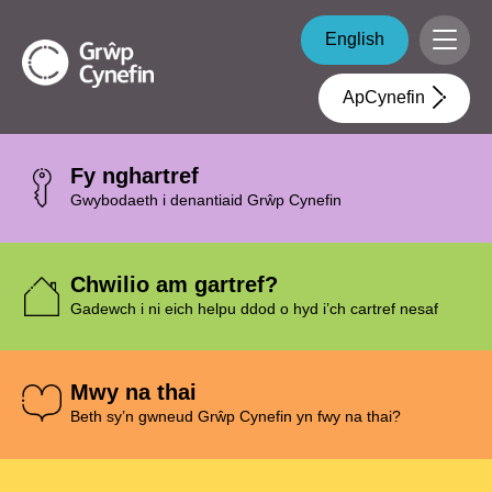
Skip to main content
Grŵp
English
Menu
Cynefin
ApCynefin
Fy nghartref
Gwybodaeth i denantiaid Grŵp Cynefin
Chwilio am gartref?
Gadewch i ni eich helpu ddod o hyd i’ch cartref nesaf
Mwy na thai
Beth sy’n gwneud Grŵp Cynefin yn fwy na thai?