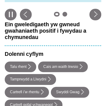
Previous
carousel
Next
carouse
slide
0
slide
0
Ein gweledigaeth yw gwneud
in
in
gwahaniaeth positif i fywydau a
chymunedau
Dolenni cyflym
Talu rhent
Cais am waith trwsio
Tamprwydd a Llwydni
Cartrefi i'w rhentu
Swyddi Gwag
Cartrefi gofal ychwanegol