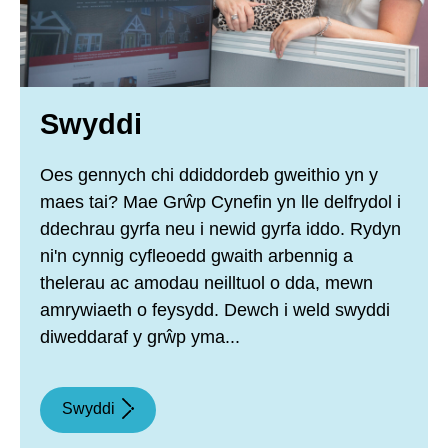
Swyddi
Oes gennych chi ddiddordeb gweithio yn y
maes tai? Mae Grŵp Cynefin yn lle delfrydol i
ddechrau gyrfa neu i newid gyrfa iddo. Rydyn
ni'n cynnig cyfleoedd gwaith arbennig a
thelerau ac amodau neilltuol o dda, mewn
amrywiaeth o feysydd. Dewch i weld swyddi
diweddaraf y grŵp yma...
Swyddi