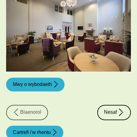
Mwy o wybodaeth
property
property
Blaenorol
Nesaf
Cartrefi i'w rhentu