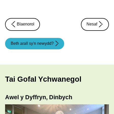
news
news
Blaenorol
Nesaf
article
article
Beth arall sy'n newydd?
Tai Gofal Ychwanegol
Awel y Dyffryn, Dinbych