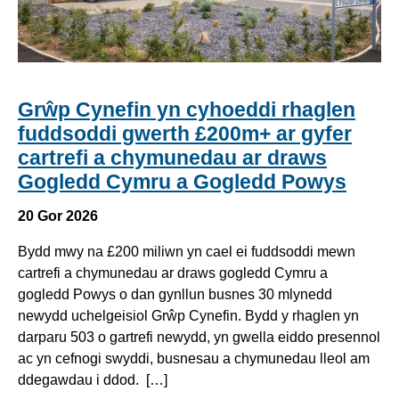
Grŵp Cynefin yn cyhoeddi rhaglen
fuddsoddi gwerth £200m+ ar gyfer
cartrefi a chymunedau ar draws
Gogledd Cymru a Gogledd Powys
20 Gor 2026
Bydd mwy na £200 miliwn yn cael ei fuddsoddi mewn
cartrefi a chymunedau ar draws gogledd Cymru a
gogledd Powys o dan gynllun busnes 30 mlynedd
newydd uchelgeisiol Grŵp Cynefin. Bydd y rhaglen yn
darparu 503 o gartrefi newydd, yn gwella eiddo presennol
ac yn cefnogi swyddi, busnesau a chymunedau lleol am
ddegawdau i ddod. […]