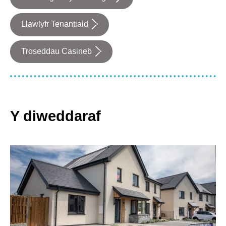
Llawlyfr Tenantiaid
Troseddau Casineb
Y diweddaraf