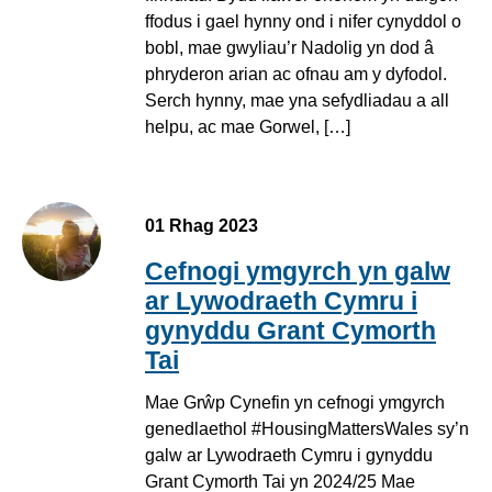
ffodus i gael hynny ond i nifer cynyddol o
bobl, mae gwyliau’r Nadolig yn dod â
phryderon arian ac ofnau am y dyfodol.
Serch hynny, mae yna sefydliadau a all
helpu, ac mae Gorwel, […]
silhouette of a person holding a child in the sunset
01 Rhag 2023
Cefnogi ymgyrch yn galw
ar Lywodraeth Cymru i
gynyddu Grant Cymorth
Tai
Mae Grŵp Cynefin yn cefnogi ymgyrch
genedlaethol #HousingMattersWales sy’n
galw ar Lywodraeth Cymru i gynyddu
Grant Cymorth Tai yn 2024/25 Mae