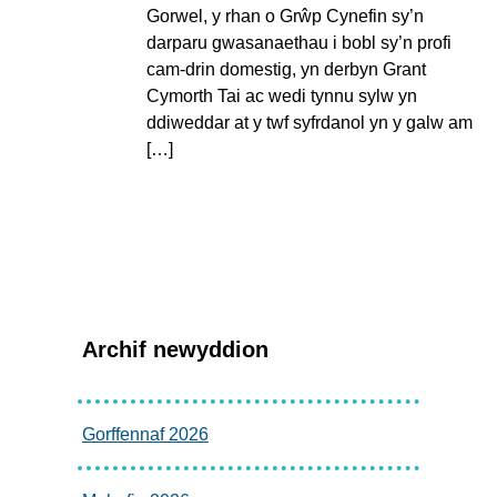
Gorwel, y rhan o Grŵp Cynefin sy’n
darparu gwasanaethau i bobl sy’n profi
cam-drin domestig, yn derbyn Grant
Cymorth Tai ac wedi tynnu sylw yn
ddiweddar at y twf syfrdanol yn y galw am
[…]
Archif newyddion
Gorffennaf 2026