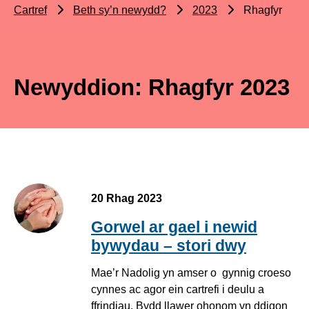
Cartref
Beth sy’n newydd?
2023
Rhagfyr
Newyddion: Rhagfyr 2023
20 Rhag 2023
Gorwel ar gael i newid
bywydau – stori dwy
Mae’r Nadolig yn amser o gynnig croeso
cynnes ac agor ein cartrefi i deulu a
ffrindiau. Bydd llawer ohonom yn ddigon