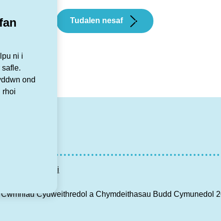
fan
4
Tudalen nesaf
pu ni i
 safle.
Byddwn ond
 rhoi
r
tagram
YouTube
an
Cysylltu â ni
f Cwmniau Cydweithredol a Chymdeithasau Budd Cymunedol 201