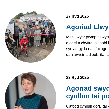
27 Hyd 2025
Agoriad Llwy
Mae llwybr pwmp newydd
diogel a chyffrous i bobl
syniad gyda dau fachgen l
dan arweiniad pobl ifanc
23 Hyd 2025
Agoriad swyd
cynllun tai 
Cafodd cynllun gofal ta