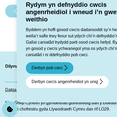
Rydym yn defnyddio cwcis
Pagination:
angenrheidiol i wneud i’n gwe
Tudalen flaenorol
1
2
3
weithio
Byddem yn hoffi gosod cwcis dadansoddi sy’n hel
wella’r safle trwy fesur sut ydych chi’n defnyddio’r
Gallai caniatâd trydydd parti osod cwcis hefyd. 
yn gosod y cwcis ychwanegol yma os ydych chi’n
caniatâd i ni ddefnyddio pob cwci.
LinkedIn
Facebook
Twitte
Ins
Dilynwch ni
Derbyn pob cwci
Derbyn cwcis angenrheidiol yn unig
Datganiad hygyrchedd
Preifatrwydd GDPR
Map o’r wef
Mae Grŵp Cynefin yn gymdeithas gofrestredig dan y Ddedd
wedi ei chofrestru gyda Llywodraeth Cymru dan rif LO29.