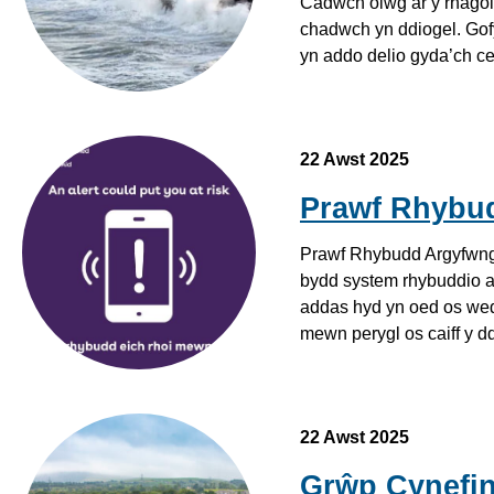
Cadwch olwg ar y rhagol
chadwch yn ddiogel. Gof
yn addo delio gyda’ch ce
22 Awst 2025
Prawf Rhybu
Prawf Rhybudd Argyfwng 
bydd system rhybuddio a
addas hyd yn oed os wedi
mewn perygl os caiff y d
eight male individuals standing with a white grwp Cynefin Van, 
22 Awst 2025
Grŵp Cynefin