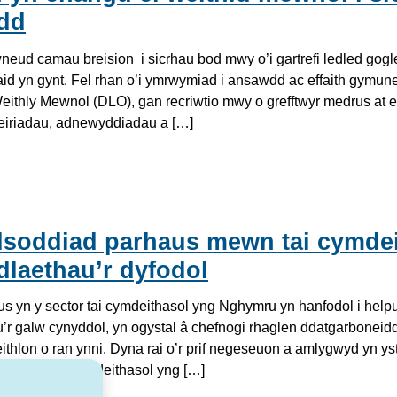
ydd
eud camau breision i sicrhau bod mwy o’i gartrefi ledled gog
iaid yn gynt. Fel rhan o’i ymrwymiad i ansawdd ac effaith gymun
eithly Mewnol (DLO), gan recriwtio mwy o grefftwyr medrus at e
weiriadau, adnewyddiadau a […]
soddiad parhaus mewn tai cymdei
dlaethau’r dyfodol
 yn y sector tai cymdeithasol yng Nghymru yn hanfodol i helpu
lu’r galw cynyddol, yn ogystal â chefnogi rhaglen ddatgarboneid
feithlon o ran ynni. Dyna rai o’r prif negeseuon a amlygwyd yn y
deithas tai cymdeithasol yng […]