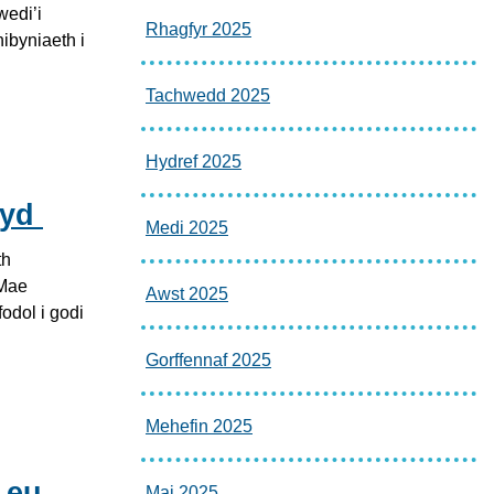
edi’i
Rhagfyr 2025
ibyniaeth i
Tachwedd 2025
Hydref 2025
Byd
Medi 2025
th
 Mae
Awst 2025
odol i godi
Gorffennaf 2025
Mehefin 2025
 eu
Mai 2025