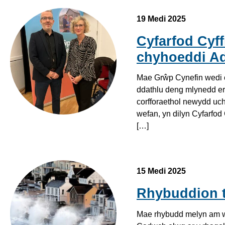
19 Medi 2025
Cyfarfod Cyf
chyhoeddi A
Mae Grŵp Cynefin wedi c
ddathlu deng mlynedd ers
corfforaethol newydd uche
wefan, yn dilyn Cyfarfod
[…]
15 Medi 2025
Rhybuddion 
Mae rhybudd melyn am wy