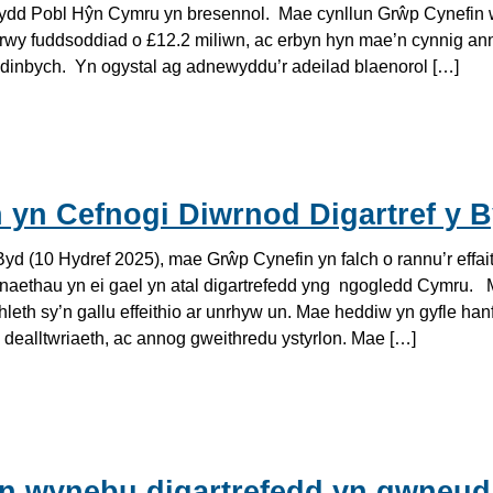
ydd Pobl Hŷn Cymru yn bresennol. Mae cynllun Grŵp Cynefin w
wy fuddsoddiad o £12.2 miliwn, ac erbyn hyn mae’n cynnig ann
Ddinbych. Yn ogystal ag adnewyddu’r adeilad blaenorol […]
bych
 yn Cefnogi Diwrnod Digartref y 
Byd (10 Hydref 2025), mae Grŵp Cynefin yn falch o rannu’r effai
aethau yn ei gael yn atal digartrefedd yng ngogledd Cymru.
hleth sy’n gallu effeithio ar unrhyw un. Mae heddiw yn gyfle hanf
dealltwriaeth, ac annog gweithredu ystyrlon. Mae […]
u’n wynebu digartrefedd yn gwneud