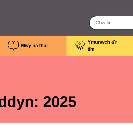
Ymunwch â’r
Mwy na thai
tîm
yddyn:
2025