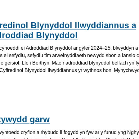
fredinol Blynyddol llwyddiannus a
droddiad Blynyddol
yhoeddi ei Adroddiad Blynyddol ar gyfer 2024–25, blwyddyn a
 ei sefydlu, sefydlu tîm arweinyddiaeth newydd sbon a lansio c
lgeisiol, Lle i Berthyn. Mae’r adroddiad blynyddol bellach yn f
 Cyffredinol Blynyddol llwyddiannus yr wythnos hon. Mynychwyd
tywydd garw
ntoedd cryfion a rhybudd llifogydd yn fyw ar y funud yng Ngh