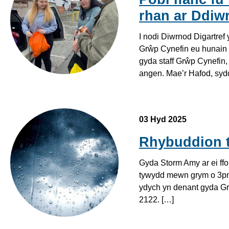
rhan ar Ddiw
I nodi Diwrnod Digartref
Grŵp Cynefin eu hunain 
gyda staff Grŵp Cynefin
angen. Mae’r Hafod, sydd
03 Hyd 2025
Rhybuddion 
Gyda Storm Amy ar ei ff
tywydd mewn grym o 3pm 
ydych yn denant gyda Gr
2122. […]