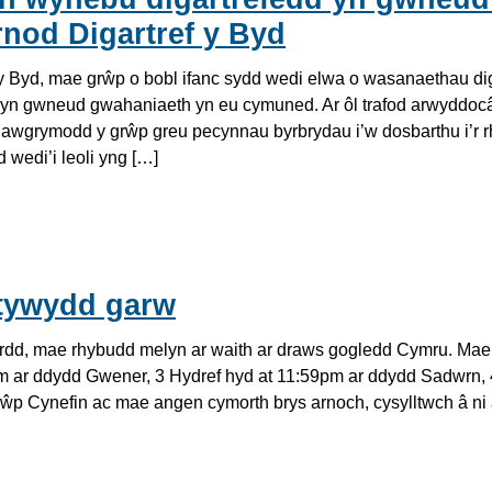
rnod Digartref y Byd
 y Byd, mae grŵp o bobl ifanc sydd wedi elwa o wasanaethau di
yn gwneud gwahaniaeth yn eu cymuned. Ar ôl trafod arwyddoc
, awgrymodd y grŵp greu pecynnau byrbrydau i’w dosbarthu i’r 
 wedi’i leoli yng […]
tywydd garw
ordd, mae rhybudd melyn ar waith ar draws gogledd Cymru. Mae
ar ddydd Gwener, 3 Hydref hyd at 11:59pm ar ddydd Sadwrn, 
ŵp Cynefin ac mae angen cymorth brys arnoch, cysylltwch â ni