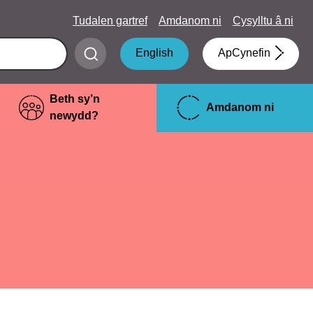
Tudalen gartref
Amdanom ni
Cysylltu â ni
Submit
English
ApCynefin
search
Beth sy’n
Amdanom ni
newydd?