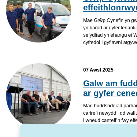
effeithlonrw
Mae Grŵp Cynefin yn gwn
yn barod ar gyfer tenant
sefydliad yn ehangu ei W
cyfredol i gyflawni atgy
07 Awst 2025
Galw am fudd
ar gyfer cene
Mae buddsoddiad parhaus
cartrefi newydd i ddiwal
i wneud cartrefi’n fwy ef
drefnwyd gan bedair cym