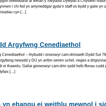
ygon diweddaraf ar wefan y Swyddfa Dywydd a Chyfoeth Natur
ynnwn i chi fod yn amyneddgar gyda’n staff os bydd y galw yn 
isiadau cyn […]
dd Argyfwng Cenedlaethol
Cenedlaethol – rhybudd i oroeswyr cam-driniaeth Dydd Sul 7
rgyfwng newydd y DU yn anfon seiren uchel, neges a dirgryniad
 ei thawelu. Gallai goroeswyr cam-drin sydd hefo ffonau cudd 
dyfais […]
looking to the camera. Two individuals in white polo shirts on th
 yn ehangu ei weithlu mewnol i si