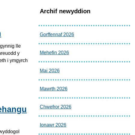
Archif newyddion
h
Gorffennaf 2026
ynnig lle
Mehefin 2026
chreuodd y
aeth i ymgyrch
Mai 2026
Mawrth 2026
Chwefror 2026
 ehangu
Ionawr 2026
swyddogol