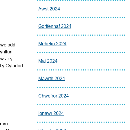
Awst 2024
Gorffennaf 2024
Mehefin 2024
 welodd
ynllun
yw ar y
Mai 2024
 y Cyfarfod
Mawrth 2024
Chwefror 2024
Ionawr 2024
ymru.