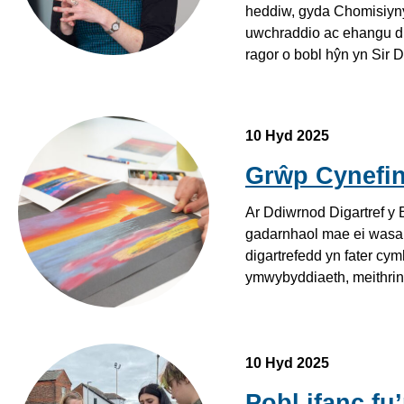
heddiw, gyda Chomisiyn
uwchraddio ac ehangu dr
ragor o bobl hŷn yn Sir 
Llun wedi ei wneud gyda pastels yn ystod cwrs yn Hwb Din
10 Hyd 2025
Grŵp Cynefin
Ar Ddiwrnod Digartref y 
gadarnhaol mae ei wasan
digartrefedd yn fater cym
ymwybyddiaeth, meithrin 
10 Hyd 2025
Pobl ifanc f