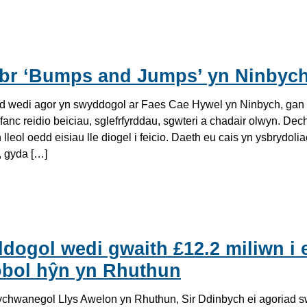
br ‘Bumps and Jumps’ yn Ninbyc
 wedi agor yn swyddogol ar Faes Cae Hywel yn Ninbych, gan g
 ifanc reidio beiciau, sglefrfyrddau, sgwteri a chadair olwyn. De
leol oedd eisiau lle diogel i feicio. Daeth eu cais yn ysbrydoli
, gyda […]
dogol wedi gwaith £12.2 miliwn i
pobol hŷn yn Rhuthun
i ychwanegol Llys Awelon yn Rhuthun, Sir Ddinbych ei agoriad 