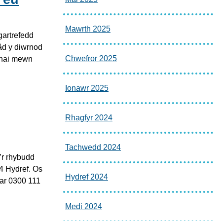
Mawrth 2025
gartrefedd
âd y diwrnod
Chwefror 2025
rhai mewn
Ionawr 2025
Rhagfyr 2024
Tachwedd 2024
’r rhybudd
4 Hydref. Os
Hydref 2024
 ar 0300 111
Medi 2024