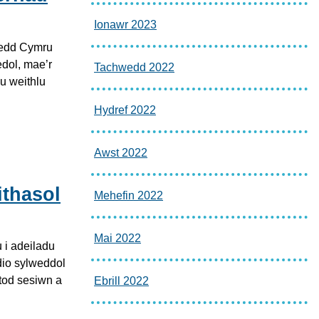
Ionawr 2023
ledd Cymru
edol, mae’r
Tachwedd 2022
u weithlu
Hydref 2022
Awst 2022
thasol
Mehefin 2022
Mai 2022
 i adeiladu
dio sylweddol
stod sesiwn a
Ebrill 2022