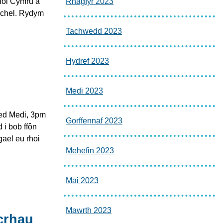
iol Cymru a
Rhagfyr 2023
uchel. Rydym
Tachwedd 2023
Hydref 2023
Medi 2023
fed Medi, 3pm
Gorffennaf 2023
 i bob ffôn
gael eu rhoi
Mehefin 2023
Mai 2023
e left and six new recruits in blue polo shirts on the left
Mawrth 2023
crhau