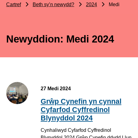
Cartref
Beth sy’n newydd?
2024
Medi
Newyddion: Medi 2024
27 Medi 2024
Grŵp Cynefin yn cynnal
Cyfarfod Cyffredinol
Blynyddol 2024
Cynhaliwyd Cyfarfod Cyffredinol
Blynyddol 2024 Grŵp Cynefin ddydd Llun