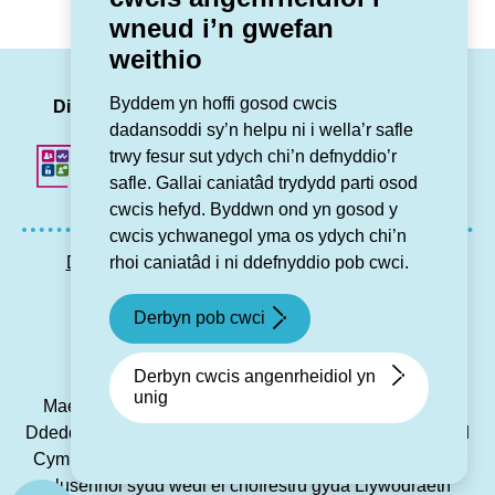
wneud i’n gwefan
weithio
LinkedIn
Facebook
Twitter
Insta
You
Byddem yn hoffi gosod cwcis
Dilynwch ni
dadansoddi sy’n helpu ni i wella’r safle
trwy fesur sut ydych chi’n defnyddio’r
safle. Gallai caniatâd trydydd parti osod
cwcis hefyd. Byddwn ond yn gosod y
cwcis ychwanegol yma os ydych chi’n
rhoi caniatâd i ni ddefnyddio pob cwci.
Datganiad hygyrchedd
Preifatrwydd GDPR
Map o’r wefan
Cysylltu â ni
Derbyn pob cwci
© Grŵp Cynefin 2024.
Gwefan gan Connect
Derbyn cwcis angenrheidiol yn
unig
Mae Grŵp Cynefin yn gymdeithas gofrestredig dan y
Ddeddf Cwmniau Cydweithredol a Chymdeithasau Budd
Cymunedol 2014 dan rif 21194R, ac yn gymdeithas dai
elusennol sydd wedi ei chofrestru gyda Llywodraeth