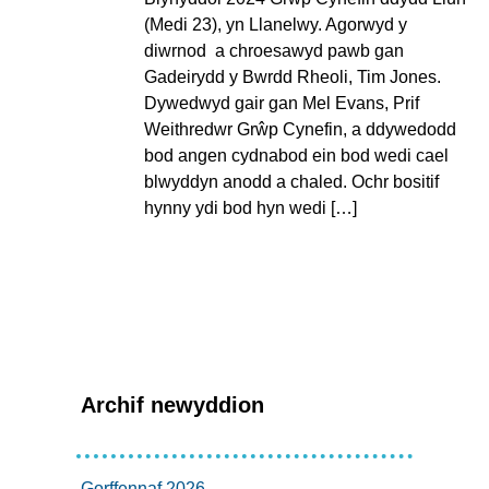
(Medi 23), yn Llanelwy. Agorwyd y
diwrnod a chroesawyd pawb gan
Gadeirydd y Bwrdd Rheoli, Tim Jones.
Dywedwyd gair gan Mel Evans, Prif
Weithredwr Grŵp Cynefin, a ddywedodd
bod angen cydnabod ein bod wedi cael
blwyddyn anodd a chaled. Ochr bositif
hynny ydi bod hyn wedi […]
Archif newyddion
Gorffennaf 2026