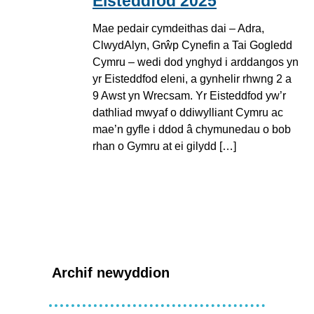
Eisteddfod 2025
Mae pedair cymdeithas dai – Adra,
ClwydAlyn, Grŵp Cynefin a Tai Gogledd
Cymru – wedi dod ynghyd i arddangos yn
yr Eisteddfod eleni, a gynhelir rhwng 2 a
9 Awst yn Wrecsam. Yr Eisteddfod yw’r
dathliad mwyaf o ddiwylliant Cymru ac
mae’n gyfle i ddod â chymunedau o bob
rhan o Gymru at ei gilydd […]
Archif newyddion