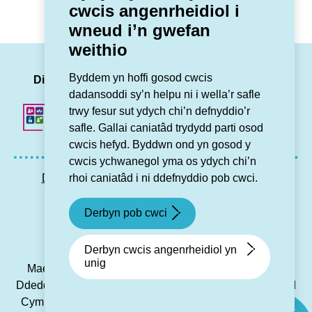
cwcis angenrheidiol i
wneud i’n gwefan
weithio
LinkedIn
Facebook
Twitter
Insta
You
Byddem yn hoffi gosod cwcis
Dilynwch ni
dadansoddi sy’n helpu ni i wella’r safle
trwy fesur sut ydych chi’n defnyddio’r
safle. Gallai caniatâd trydydd parti osod
cwcis hefyd. Byddwn ond yn gosod y
cwcis ychwanegol yma os ydych chi’n
rhoi caniatâd i ni ddefnyddio pob cwci.
Datganiad hygyrchedd
Preifatrwydd GDPR
Map o’r wefan
Cysylltu â ni
Derbyn pob cwci
© Grŵp Cynefin 2024.
Gwefan gan Connect
Derbyn cwcis angenrheidiol yn
unig
Mae Grŵp Cynefin yn gymdeithas gofrestredig dan y
Ddeddf Cwmniau Cydweithredol a Chymdeithasau Budd
Cymunedol 2014 dan rif 21194R, ac yn gymdeithas dai
Sgwrs