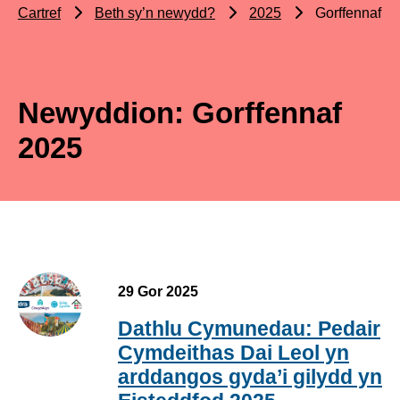
Cartref
Beth sy’n newydd?
2025
Gorffennaf
Newyddion: Gorffennaf
2025
29 Gor 2025
Dathlu Cymunedau: Pedair
Cymdeithas Dai Leol yn
arddangos gyda’i gilydd yn