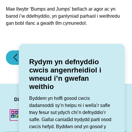
Mae llwybr ‘Bumps and Jumps’ bellach ar agor ac yn
barod i’w ddefnyddio, yn ganlyniad parhaol i weithredu
gan bobl ifanc a gwaith tîm cymunedol.
(Agoriad
(Llwybr
Erthygl flaenorol
Erthygl nesaf
Rydym yn defnyddio
swyddogol
beics
cwcis angenrheidiol i
wedi
newydd,
wneud i’n gwefan
gwaith
cyffrous
weithio
£12.2
yn
miliwn
agor
LinkedIn
Facebook
Twitter
Insta
You
Byddem yn hoffi gosod cwcis
i
yn
Dilynwch ni
dadansoddi sy’n helpu ni i wella’r safle
ehangu
Ninbych!)
trwy fesur sut ydych chi’n defnyddio’r
cynllun
safle. Gallai caniatâd trydydd parti osod
tai
cwcis hefyd. Byddwn ond yn gosod y
pobol