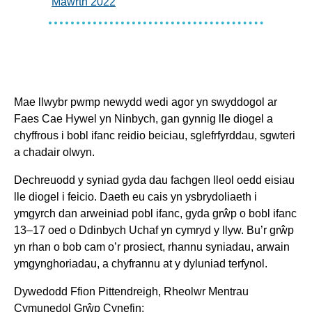
Mawrth 2022
Mae llwybr pwmp newydd wedi agor yn swyddogol ar
Faes Cae Hywel yn Ninbych, gan gynnig lle diogel a
chyffrous i bobl ifanc reidio beiciau, sglefrfyrddau, sgwteri
a chadair olwyn.
Dechreuodd y syniad gyda dau fachgen lleol oedd eisiau
lle diogel i feicio. Daeth eu cais yn ysbrydoliaeth i
ymgyrch dan arweiniad pobl ifanc, gyda grŵp o bobl ifanc
13–17 oed o Ddinbych Uchaf yn cymryd y llyw. Bu’r grŵp
yn rhan o bob cam o’r prosiect, rhannu syniadau, arwain
ymgynghoriadau, a chyfrannu at y dyluniad terfynol.
Dywedodd Ffion Pittendreigh, Rheolwr Mentrau
Cymunedol Grŵp Cynefin: