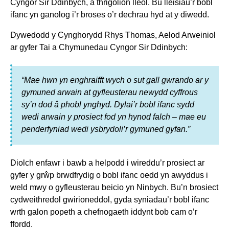
Cyngor Sir Ddinbych, a thrigolion lleol. Bu lleisiau’r bobl
ifanc yn ganolog i’r broses o’r dechrau hyd at y diwedd.
Dywedodd y Cynghorydd Rhys Thomas, Aelod Arweiniol
ar gyfer Tai a Chymunedau Cyngor Sir Ddinbych:
“Mae hwn yn enghraifft wych o sut gall gwrando ar y
gymuned arwain at gyfleusterau newydd cyffrous
sy’n dod â phobl ynghyd. Dylai’r bobl ifanc sydd
wedi arwain y prosiect fod yn hynod falch – mae eu
penderfyniad wedi ysbrydoli’r gymuned gyfan.”
Diolch enfawr i bawb a helpodd i wireddu’r prosiect ar
gyfer y grŵp brwdfrydig o bobl ifanc oedd yn awyddus i
weld mwy o gyfleusterau beicio yn Ninbych. Bu’n brosiect
cydweithredol gwirioneddol, gyda syniadau’r bobl ifanc
wrth galon popeth a chefnogaeth iddynt bob cam o’r
ffordd.