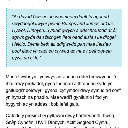
“Ar ddydd Gwener fe wnaethom ddathlu agoriad
swyddogol llwybr pwmp Bumps and Jumps ar Gae
Hywel, Dinbych. Syniad gwych a ddechreuodd ar ôl
sgwrs gyda dau fachgen lleol oedd eisiau lle diogel
i feicio. Dyma beth all ddigwydd pan mae lleisiau
pobl ifanc yn cael eu clywed ac mae’r gefnogaeth
gywir yn ei le.”
Mae’r llwybr yn cynnwys adrannau i ddechreuwyr ac i’r
rhai mwy profiadol, gyda thonnau a throadau sydd yn
galluogi’r beicwyr i gynnal cyflymder drwy symudiad corff
yn hytrach na phadlo. Mae wedi’i gynllunio i fod yn
hygyrch ac yn addas i bob lefel gallu.
Cafodd y prosiect ei gyflawni drwy bartneriaeth rhwng
Grŵp Cynefin, HWB Dinbych, Actif Gogledd Cymru,