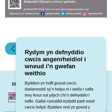
(Arolwg
(Grŵp
Erthygl flaenorol
Erthygl nesaf
Rydym yn defnyddio
Cartref)
Cynefin
cwcis angenrheidiol i
yn
wneud i’n gwefan
cynnal
weithio
Cyfarfod
Cyffredinol
LinkedIn
Facebook
Twitter
Insta
You
Byddem yn hoffi gosod cwcis
Blynyddol
Dilynwch ni
dadansoddi sy’n helpu ni i wella’r safle
2024)
trwy fesur sut ydych chi’n defnyddio’r
safle. Gallai caniatâd trydydd parti osod
cwcis hefyd. Byddwn ond yn gosod y