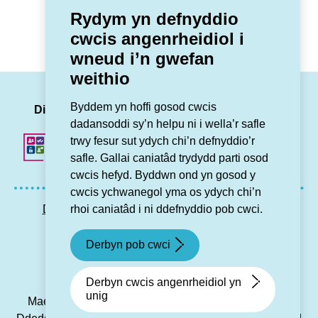
Rydym yn defnyddio
cwcis angenrheidiol i
wneud i’n gwefan
weithio
LinkedIn
Facebook
Twitter
Insta
You
Byddem yn hoffi gosod cwcis
Dilynwch ni
dadansoddi sy’n helpu ni i wella’r safle
trwy fesur sut ydych chi’n defnyddio’r
safle. Gallai caniatâd trydydd parti osod
cwcis hefyd. Byddwn ond yn gosod y
cwcis ychwanegol yma os ydych chi’n
rhoi caniatâd i ni ddefnyddio pob cwci.
Datganiad hygyrchedd
Preifatrwydd GDPR
Map o’r wefan
Cysylltu â ni
Derbyn pob cwci
© Grŵp Cynefin 2024.
Gwefan gan Connect
Derbyn cwcis angenrheidiol yn
unig
Mae Grŵp Cynefin yn gymdeithas gofrestredig dan y