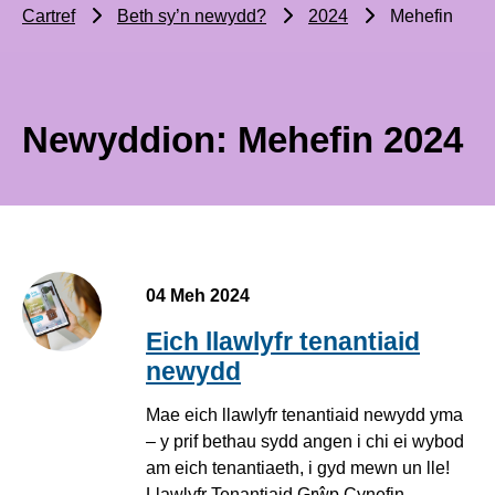
Cartref
Beth sy’n newydd?
2024
Mehefin
Newyddion: Mehefin 2024
04 Meh 2024
Eich llawlyfr tenantiaid
newydd
Mae eich llawlyfr tenantiaid newydd yma
– y prif bethau sydd angen i chi ei wybod
am eich tenantiaeth, i gyd mewn un lle!
Llawlyfr Tenantiaid Grŵp Cynefin