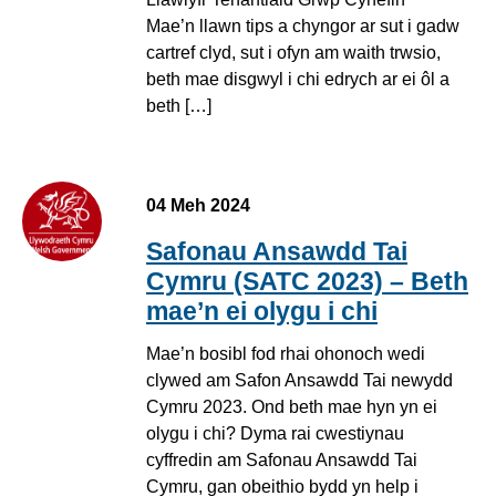
Mae’n llawn tips a chyngor ar sut i gadw
cartref clyd, sut i ofyn am waith trwsio,
beth mae disgwyl i chi edrych ar ei ôl a
beth […]
04 Meh 2024
Safonau Ansawdd Tai
Cymru (SATC 2023) – Beth
mae’n ei olygu i chi
Mae’n bosibl fod rhai ohonoch wedi
clywed am Safon Ansawdd Tai newydd
Cymru 2023. Ond beth mae hyn yn ei
olygu i chi? Dyma rai cwestiynau
cyffredin am Safonau Ansawdd Tai
Cymru, gan obeithio bydd yn help i