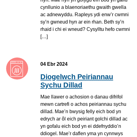
cynllunio a blaenoriaethu gwaith gwella
ac adnewyddu. Rapleys ydi enw’r cwmni
sy’n gwneud hyn ar ein rhan. Beth sy’n
rhaid i chi ei wneud? Cysylltu hefo cwmni
[…]
04 Ebr 2024
Diogelwch Peiriannau
Sychu Dillad
Mae llawer o achosion o danau difrifol
mewn cartrefi o achos peiriannau sychu
dillad. Mae’n bwysig felly eich bod yn
edrych ar ôl eich peiriant golchi dillad ac
yn gofalu eich bod yn ei ddefnyddio’n
ddiogel. Mae’r daflen yma yn cynnwys