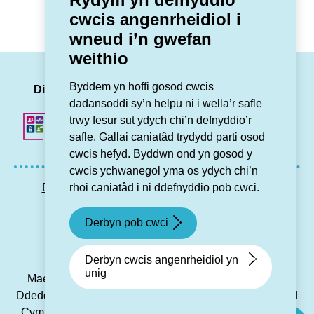
cwcis angenrheidiol i
wneud i’n gwefan
weithio
LinkedIn
Facebook
Twitter
Insta
You
Byddem yn hoffi gosod cwcis
Dilynwch ni
dadansoddi sy’n helpu ni i wella’r safle
trwy fesur sut ydych chi’n defnyddio’r
safle. Gallai caniatâd trydydd parti osod
cwcis hefyd. Byddwn ond yn gosod y
cwcis ychwanegol yma os ydych chi’n
rhoi caniatâd i ni ddefnyddio pob cwci.
Datganiad hygyrchedd
Preifatrwydd GDPR
Map o’r wefan
Cysylltu â ni
Derbyn pob cwci
© Grŵp Cynefin 2024.
Gwefan gan Connect
Derbyn cwcis angenrheidiol yn
unig
Mae Grŵp Cynefin yn gymdeithas gofrestredig dan y
Ddeddf Cwmniau Cydweithredol a Chymdeithasau Budd
Cymunedol 2014 dan rif 21194R, ac yn gymdeithas dai