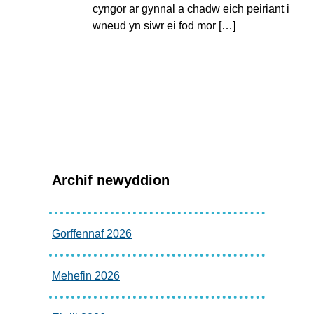
cyngor ar gynnal a chadw eich peiriant i
wneud yn siwr ei fod mor […]
Archif newyddion
Gorffennaf 2026
Mehefin 2026