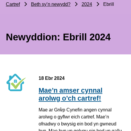
Cartref
Beth sy’n newydd?
2024
Ebrill
Newyddion: Ebrill 2024
18 Ebr 2024
Mae’n amser cynnal
arolwg o’ch cartref!
Mae ar Grŵp Cynefin angen cynnal
arolwg o gyflwr eich cartref. Mae’n
ofnadwy o bwysig ein bod yn gwneud
hyn. Mae hyn yn golygu ein bod yn gallu