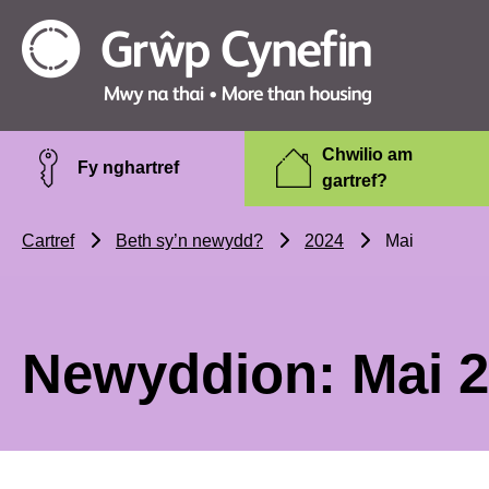
Skip to main content
Grŵp
Cynefin
Chwilio am
Fy nghartref
gartref?
Cartref
Beth sy’n newydd?
2024
Mai
Newyddion: Mai 