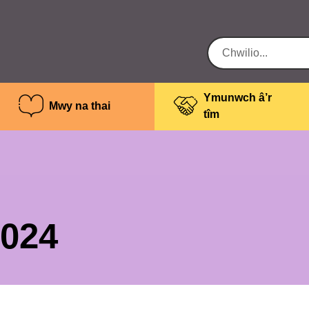
Ymunwch â’r
Mwy na thai
tîm
2024