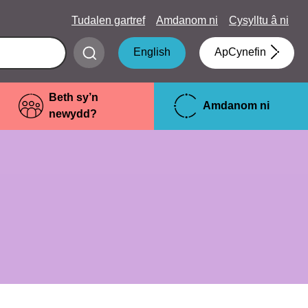
Tudalen gartref
Amdanom ni
Cysylltu â ni
Submit
English
ApCynefin
search
Beth sy’n
Amdanom ni
newydd?