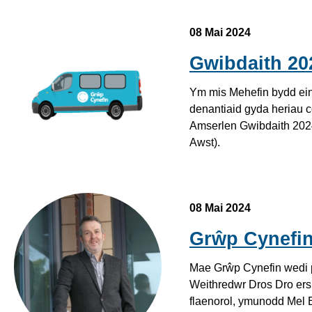
08 Mai 2024
Gwibdaith 20
Ym mis Mehefin bydd ein 
denantiaid gyda heriau c
Amserlen Gwibdaith 2024
Awst).
08 Mai 2024
Grŵp Cynefin
Mae Grŵp Cynefin wedi p
Weithredwr Dros Dro ers
flaenorol, ymunodd Mel 