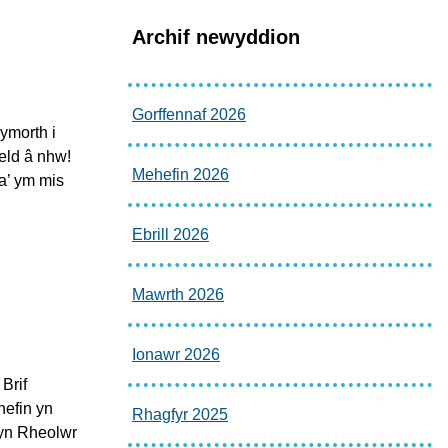
Archif newyddion
Gorffennaf 2026
ymorth i
eld â nhw!
Mehefin 2026
a’ ym mis
Ebrill 2026
Mawrth 2026
Ionawr 2026
Brif
nefin yn
Rhagfyr 2025
 yn Rheolwr