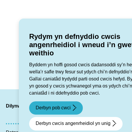
Rydym yn defnyddio cwcis
angenrheidiol i wneud i’n gwe
weithio
Byddem yn hoffi gosod cwcis dadansoddi sy’n hel
wella’r safle trwy fesur sut ydych chi’n defnyddio’r
Gallai caniatâd trydydd parti osod cwcis hefyd. 
yn gosod y cwcis ychwanegol yma os ydych chi’n
caniatâd i ni ddefnyddio pob cwci.
LinkedIn
Facebook
Twitte
Ins
Dilynwch ni
Derbyn pob cwci
Derbyn cwcis angenrheidiol yn unig