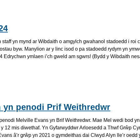
24
staff yn mynd ar Wibdaith o amgylch gwahanol stadoedd i roi c
ostau byw. Manylion ar y linc isod o pa stadoedd rydym yn ymw
 Edrychwn ymlaen i’ch gweld am sgwrs! (Bydd y Wibdaith nes
 yn penodi Prif Weithredwr
enodi Melville Evans yn Brif Weithredwr. Mae Mel wedi bod yn 
 y 12 mis diwethaf. Yn Gyfarwyddwr Arloesedd a Thwf Grŵp Cy
Evans â’r grŵp yn 2021 o gymdeithas dai Clwyd Alyn lle’r oedd