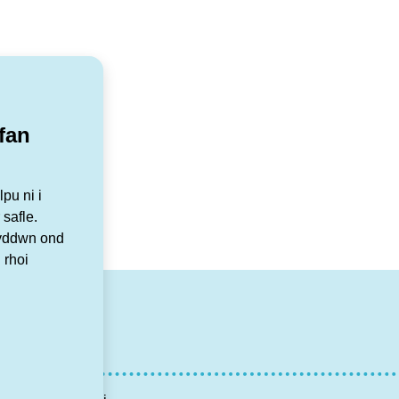
fan
pu ni i
 safle.
Byddwn ond
 rhoi
r
tagram
YouTube