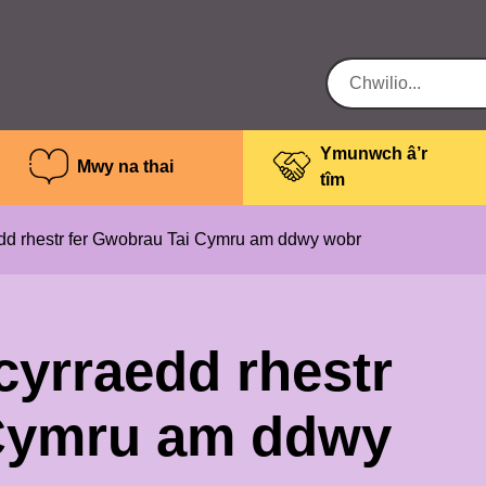
Ymunwch â’r
Mwy na thai
tîm
dd rhestr fer Gwobrau Tai Cymru am ddwy wobr
cyrraedd rhestr
 Cymru am ddwy