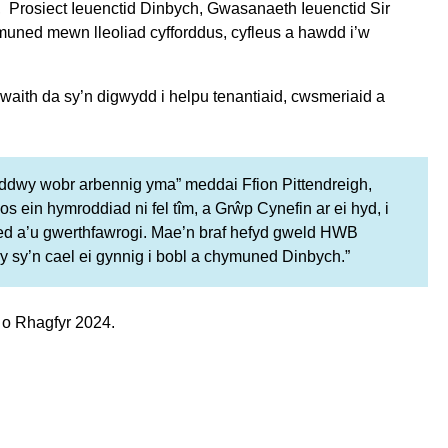
o, Prosiect Ieuenctid Dinbych, Gwasanaeth Ieuenctid Sir
ymuned mewn lleoliad cyfforddus, cyfleus a hawdd i’w
waith da sy’n digwydd i helpu tenantiaid, cwsmeriaid a
 ddwy wobr arbennig yma” meddai Ffion Pittendreigh,
in hymroddiad ni fel tîm, a Grŵp Cynefin ar ei hyd, i
lywed a’u gwerthfawrogi. Mae’n braf hefyd gweld HWB
 sy’n cael ei gynnig i bobl a chymuned Dinbych.”
 o Rhagfyr 2024.