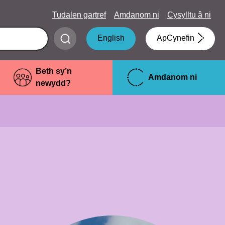
Tudalen gartref
Amdanom ni
Cysylltu â ni
Submit
English
ApCynefin
search
Beth sy’n
Amdanom ni
newydd?