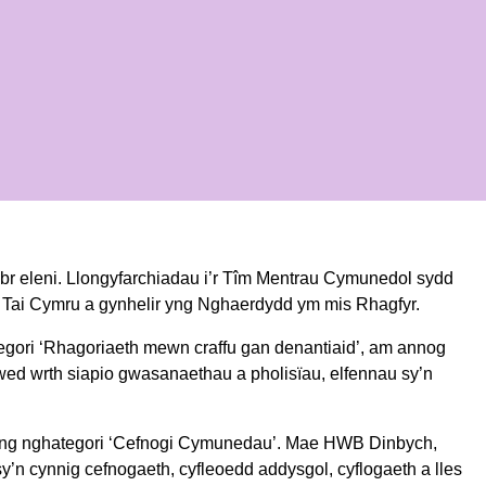
eleni. Llongyfarchiadau i’r Tîm Mentrau Cymunedol sydd
 Tai Cymru a gynhelir yng Nghaerdydd ym mis Rhagfyr.
egori ‘Rhagoriaeth mewn craffu gan denantiaid’, am annog
lywed wrth siapio gwasanaethau a pholisïau, elfennau sy’n
ng nghategori ‘Cefnogi Cymunedau’. Mae HWB Dinbych,
y’n cynnig cefnogaeth, cyfleoedd addysgol, cyflogaeth a lles