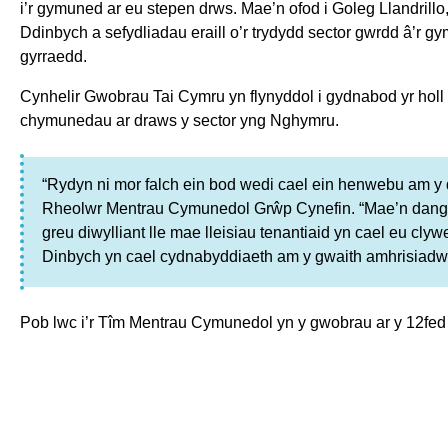
i’r gymuned ar eu stepen drws. Mae’n ofod i Goleg Llandrill
Ddinbych a sefydliadau eraill o’r trydydd sector gwrdd â’r g
gyrraedd.
Cynhelir Gwobrau Tai Cymru yn flynyddol i gydnabod yr holl 
chymunedau ar draws y sector yng Nghymru.
“Rydyn ni mor falch ein bod wedi cael ein henwebu am y
Rheolwr Mentrau Cymunedol Grŵp Cynefin. “Mae’n dangos e
greu diwylliant lle mae lleisiau tenantiaid yn cael eu c
Dinbych yn cael cydnabyddiaeth am y gwaith amhrisiadwy
Pob lwc i’r Tîm Mentrau Cymunedol yn y gwobrau ar y 12fed