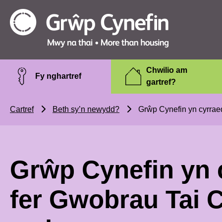
Skip to main content
Grŵp
Cynefin
Chwilio am
Fy nghartref
gartref?
Cartref
Beth sy’n newydd?
Grŵp Cynefin yn cyrrae
Grŵp Cynefin yn 
fer Gwobrau Tai