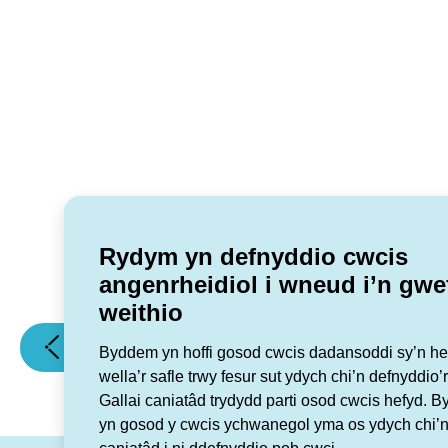
Rydym yn defnyddio cwcis
angenrheidiol i wneud i’n gwe
weithio
(Beth
(Ydych
Erthygl flaenorol
Erthygl nesaf
Byddem yn hoffi gosod cwcis dadansoddi sy’n hel
sydd
chi'n
wella’r safle trwy fesur sut ydych chi’n defnyddio’r
ymlaen
colli
Gallai caniatâd trydydd parti osod cwcis hefyd. 
mis
allan
yn gosod y cwcis ychwanegol yma os ydych chi’n
Hydref?)
ar