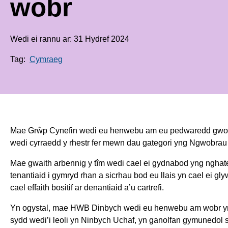
wobr
Wedi ei rannu ar: 31 Hydref 2024
Tag:
Cymraeg
Mae Grŵp Cynefin wedi eu henwebu am eu pedwaredd gwobr 
wedi cyrraedd y rhestr fer mewn dau gategori yng Ngwobrau
Mae gwaith arbennig y tîm wedi cael ei gydnabod yng nghat
tenantiaid i gymryd rhan a sicrhau bod eu llais yn cael ei g
cael effaith bositif ar denantiaid a’u cartrefi.
Yn ogystal, mae HWB Dinbych wedi eu henwebu am wobr y
sydd wedi’i leoli yn Ninbych Uchaf, yn ganolfan gymunedol s