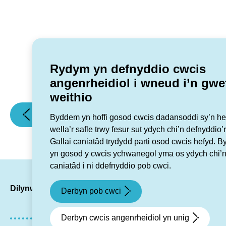
Rydym yn defnyddio cwcis
angenrheidiol i wneud i’n gwe
weithio
(Grŵp
(Grŵp
Erthygl flaenorol
Erthygl nesaf
Byddem yn hoffi gosod cwcis dadansoddi sy’n hel
Cynefin
Cynefin
wella’r safle trwy fesur sut ydych chi’n defnyddio’r
yn
yn
Gallai caniatâd trydydd parti osod cwcis hefyd. 
cynnal
cyrraedd
yn gosod y cwcis ychwanegol yma os ydych chi’n
Cyfarfod
rhestr
caniatâd i ni ddefnyddio pob cwci.
Cyffredinol
fer
LinkedIn
Facebook
Twitte
Ins
Blynyddol
Gwobrau
Dilynwch ni
Derbyn pob cwci
2024)
Tai
Cymru
Derbyn cwcis angenrheidiol yn unig
am