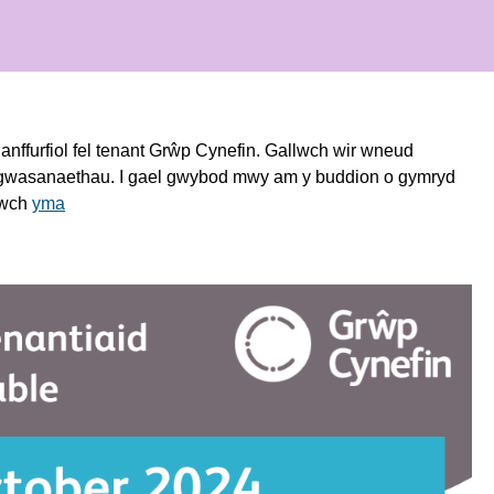
 anffurfiol fel tenant Grŵp Cynefin. Gallwch wir wneud
n gwasanaethau. I gael gwybod mwy am y buddion o gymryd
ciwch
yma