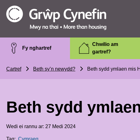
Skip to main content
Grŵp
Cynefin
Chwilio am
Fy nghartref
gartref?
Cartref
Beth sy’n newydd?
Beth sydd ymlaen mis H
Beth sydd ymlaen
Wedi ei rannu ar: 27 Medi 2024
Tag:
Cymraeg