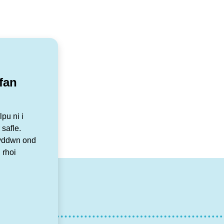
fan
pu ni i
 safle.
Byddwn ond
 rhoi
r
tagram
YouTube