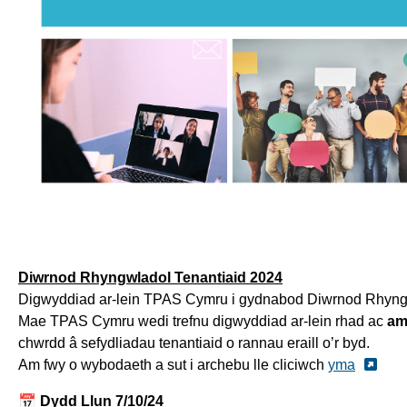
Diwrnod Rhyngwladol Tenantiaid 2024
Digwyddiad ar-lein TPAS Cymru i gydnabod Diwrnod Rhyngw
Mae TPAS Cymru wedi trefnu digwyddiad ar-lein rhad ac
am
chwrdd â sefydliadau tenantiaid o rannau eraill o’r byd.
Am fwy o wybodaeth a sut i archebu lle cliciwch
yma
📅 Dydd Llun 7/10/24