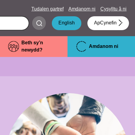
Tudalen gartref
Amdanom ni
Cysylltu â ni
Submit
English
ApCynefin
search
Beth sy’n
Amdanom ni
newydd?