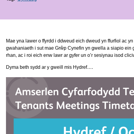
Mae yna lawer o ffyrdd i ddweud eich dweud yn ffurfiol ac yn
gwahaniaeth i sut mae Grŵp Cynefin yn gwella a siapio ei
rhan, ac i roi eich enw lawr ar gyfer un o’r sesiynau isod cli
Dyma beth sydd ar y gweill mis Hydref….