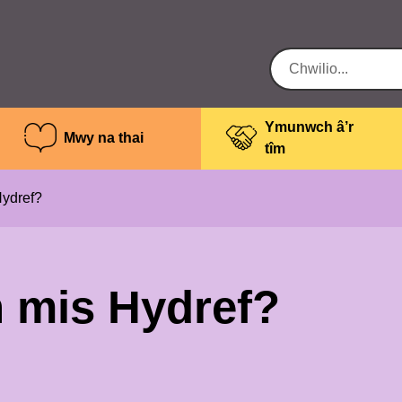
Ymunwch â’r
Mwy na thai
tîm
ydref?
 mis Hydref?