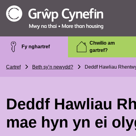
Skip to main content
Grŵp
Cynefin
Chwilio am
Fy nghartref
gartref?
Cartref
Beth sy’n newydd?
Deddf Hawliau Rhentwyr 
Deddf Hawliau Rh
mae hyn yn ei oly