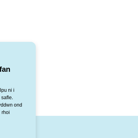
fan
pu ni i
 safle.
Byddwn ond
 rhoi
r
tagram
YouTube