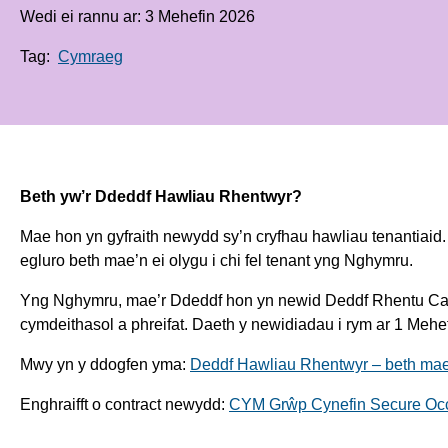
Wedi ei rannu ar: 3 Mehefin 2026
Tag:
Cymraeg
Beth yw’r Ddeddf Hawliau Rhentwyr?
Mae hon yn gyfraith newydd sy’n cryfhau hawliau tenantiaid.
egluro beth mae’n ei olygu i chi fel tenant yng Nghymru.
Yng Nghymru, mae’r Ddeddf hon yn newid Deddf Rhentu Cart
cymdeithasol a phreifat. Daeth y newidiadau i rym ar 1 Mehe
Mwy yn y ddogfen yma:
Deddf Hawliau Rhentwyr – beth mae 
Enghraifft o contract newydd:
CYM Grŵp Cynefin Secure Occ