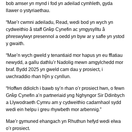
bob amser yn mynd i fod yn adeilad cymhleth, gyda
llawer o ystyriaethau.
“Mae’r cwmni adeiladu, Read, wedi bod yn wych yn
cydweithio â staff Grŵp Cynefin ac ymgysylltu â
phreswylwyr presennol a oedd yn byw ar y safle yn ystod
y gwaith.
“Mae’n wych gweld y tenantiaid mor hapus yn eu fflatiau
newydd, a gallu dathlu’r Nadolig mewn amgylchedd mor
braf. Bydd 2025 yn gweld cam dau y prosiect, i
uwchraddio rhan hŷn y cynllun.
“Hoffwn ddiolch i bawb sy’n rhan o’r prosiect hwn, o fewn
Grŵp Cynefin a’n partneriaid yng Nghyngor Sir Ddinbych
a Llywodraeth Cymru am y cydweithio cadarnhaol sydd
wedi ein helpu i greu rhywbeth mor arbennig.”
Mae’r gymuned ehangach yn Rhuthun hefyd wedi elwa
o’r prosiect.