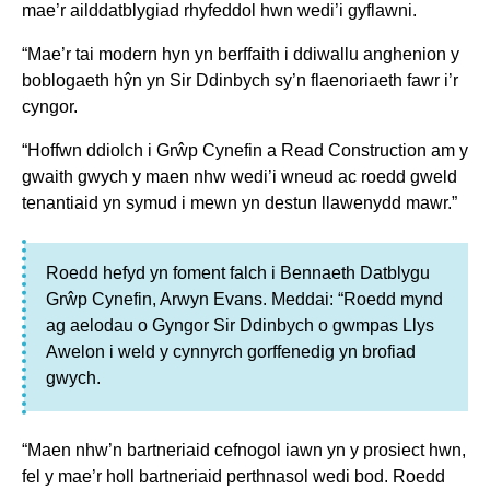
mae’r ailddatblygiad rhyfeddol hwn wedi’i gyflawni.
“Mae’r tai modern hyn yn berffaith i ddiwallu anghenion y
boblogaeth hŷn yn Sir Ddinbych sy’n flaenoriaeth fawr i’r
cyngor.
“Hoffwn ddiolch i Grŵp Cynefin a Read Construction am y
gwaith gwych y maen nhw wedi’i wneud ac roedd gweld
tenantiaid yn symud i mewn yn destun llawenydd mawr.”
Roedd hefyd yn foment falch i Bennaeth Datblygu
Grŵp Cynefin, Arwyn Evans. Meddai: “Roedd mynd
ag aelodau o Gyngor Sir Ddinbych o gwmpas Llys
Awelon i weld y cynnyrch gorffenedig yn brofiad
gwych.
“Maen nhw’n bartneriaid cefnogol iawn yn y prosiect hwn,
fel y mae’r holl bartneriaid perthnasol wedi bod. Roedd