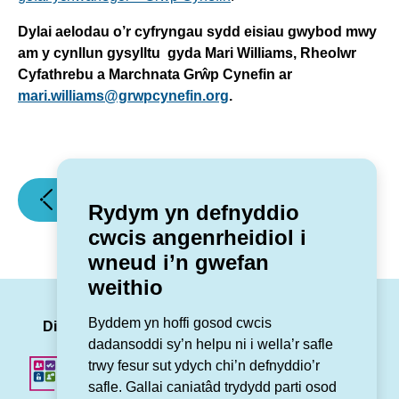
Dylai aelodau o’r cyfryngau sydd eisiau gwybod mwy
am y cynllun gysylltu gyda Mari Williams, Rheolwr
Cyfathrebu a Marchnata Grŵp Cynefin ar
mari.williams@grwpcynefin.org
.
(Dathlu
(Dirprwy
Erthygl flaenorol
Erthygl nesaf
Rydym yn defnyddio
gwasanaeth
Brif
cwcis angenrheidiol i
sydd
Weinidog
wneud i’n gwefan
wedi'i
yn
weithio
'wreiddio
lawnsio
yn
strategaeth
LinkedIn
Facebook
Twitter
Insta
You
Byddem yn hoffi gosod cwcis
y
newydd
Dilynwch ni
dadansoddi sy’n helpu ni i wella’r safle
gymuned')
yn
trwy fesur sut ydych chi’n defnyddio’r
natblygiad
safle. Gallai caniatâd trydydd parti osod
Maes