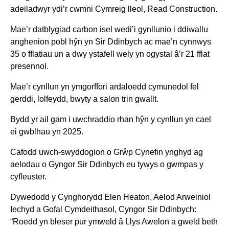
adeiladwyr ydi’r cwmni Cymreig lleol, Read Construction.
Mae’r datblygiad carbon isel wedi’i gynllunio i ddiwallu
anghenion pobl hŷn yn Sir Ddinbych ac mae’n cynnwys
35 o fflatiau un a dwy ystafell wely yn ogystal â’r 21 fflat
presennol.
Mae’r cynllun yn ymgorffori ardaloedd cymunedol fel
gerddi, lolfeydd, bwyty a salon trin gwallt.
Bydd yr ail gam i uwchraddio rhan hŷn y cynllun yn cael
ei gwblhau yn 2025.
Cafodd uwch-swyddogion o Grŵp Cynefin ynghyd ag
aelodau o Gyngor Sir Ddinbych eu tywys o gwmpas y
cyfleuster.
Dywedodd y Cynghorydd Elen Heaton, Aelod Arweiniol
Iechyd a Gofal Cymdeithasol, Cyngor Sir Ddinbych:
“Roedd yn bleser pur ymweld â Llys Awelon a gweld beth