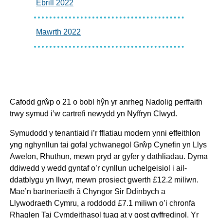
Ebrill 2022
Mawrth 2022
Cafodd grŵp o 21 o bobl hŷn yr anrheg Nadolig perffaith
trwy symud i’w cartrefi newydd yn Nyffryn Clwyd.
Symudodd y tenantiaid i’r fflatiau modern ynni effeithlon
yng nghynllun tai gofal ychwanegol Grŵp Cynefin yn Llys
Awelon, Rhuthun, mewn pryd ar gyfer y dathliadau. Dyma
ddiwedd y wedd gyntaf o’r cynllun uchelgeisiol i ail-
ddatblygu yn llwyr, mewn prosiect gwerth £12.2 miliwn.
Mae’n bartneriaeth â Chyngor Sir Ddinbych a
Llywodraeth Cymru, a roddodd £7.1 miliwn o’i chronfa
Rhaglen Tai Cymdeithasol tuag at y gost gyffredinol. Yr