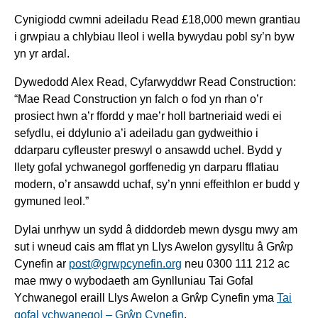
Cynigiodd cwmni adeiladu Read £18,000 mewn grantiau
i grwpiau a chlybiau lleol i wella bywydau pobl sy’n byw
yn yr ardal.
Dywedodd Alex Read, Cyfarwyddwr Read Construction:
“Mae Read Construction yn falch o fod yn rhan o’r
prosiect hwn a’r ffordd y mae’r holl bartneriaid wedi ei
sefydlu, ei ddylunio a’i adeiladu gan gydweithio i
ddarparu cyfleuster preswyl o ansawdd uchel. Bydd y
llety gofal ychwanegol gorffenedig yn darparu fflatiau
modern, o’r ansawdd uchaf, sy’n ynni effeithlon er budd y
gymuned leol.”
Dylai unrhyw un sydd â diddordeb mewn dysgu mwy am
sut i wneud cais am fflat yn Llys Awelon gysylltu â Grŵp
Cynefin ar
post@grwpcynefin.org
neu 0300 111 212 ac
mae mwy o wybodaeth am Gynlluniau Tai Gofal
Ychwanegol eraill Llys Awelon a Grŵp Cynefin yma
Tai
gofal ychwanegol – Grŵp Cynefin
.