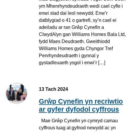
ym Mhenrhyndeudraeth wedi cael cyfle i
enwi stad dai leol newydd. Enw’r
datblygiad o 41 o gartrefi, sy’n cael ei
adeiladu ar ran Grŵp Cynefin a
ClwydAlyn gan Williams Homes Bala Ltd,
fydd Maes Deudraeth. Gweithiodd
Williams Homes gyda Chyngor Tref
Penrhyndeudraeth i gynnal y
gystadleuaeth ysgol i enwi’r […]
13 Tach 2024
Grŵp Cynefin yn recriwtio
ar gyfer dyfodol cyffrous
Mae Grŵp Cynefin yn cymryd camau
cyffrous tuag at gyfnod newydd ac yn