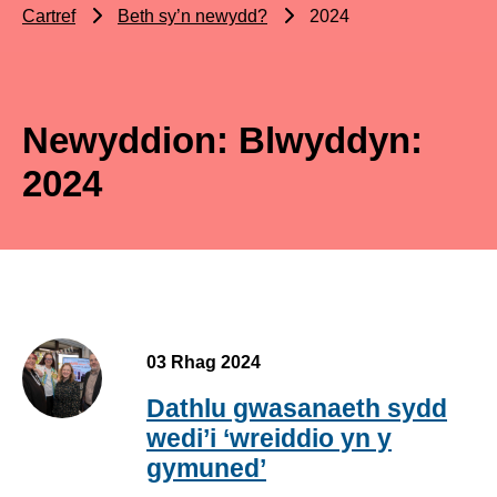
Cartref
Beth sy’n newydd?
2024
Newyddion: Blwyddyn:
2024
03 Rhag 2024
Dathlu gwasanaeth sydd
wedi’i ‘wreiddio yn y
gymuned’