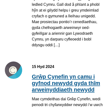
ledled Cymru. Gall dod â phlant a phobl
hŷn at ei gilydd helpu i greu ymdeimlad
cryfach o gymuned a lleihau unigedd.
Mae prosiectau pontio’r cenedlaethau,
gyda chefnogaeth arweinwyr oed-
gyfeillgar a ariennir gan Lywodraeth
Cymru, yn darparu cyfleoedd i bobl
ddysgu oddi […]
15 Hyd 2024
Grŵp Cynefin yn camu i
gyfnod newydd gyda thîm
arweinyddiaeth newydd
Mae cymdeithas dai Grŵp Cynefin, wedi
penodi tri chyfarwyddwr newydd i’w uwch