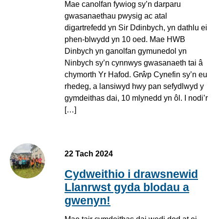
Mae canolfan fywiog sy’n darparu
gwasanaethau pwysig ac atal
digartrefedd yn Sir Ddinbych, yn dathlu ei
phen-blwydd yn 10 oed. Mae HWB
Dinbych yn ganolfan gymunedol yn
Ninbych sy’n cynnwys gwasanaeth tai â
chymorth Yr Hafod. Grŵp Cynefin sy’n eu
rhedeg, a lansiwyd hwy pan sefydlwyd y
gymdeithas dai, 10 mlynedd yn ôl. I nodi’r
[…]
22 Tach 2024
Cydweithio i drawsnewid
Llanrwst gyda blodau a
gwenyn!