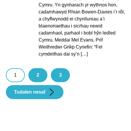
Cymru. Yn gynharach yr wythnos hon,
cadarnhawyd Rhian Bowen-Davies i’r rôl,
a chyflwynodd ei chynlluniau a’i
blaenoriaethau i sicrhau newid
cadarnhaol, parhaol i bobl hŷn ledled
Cymru. Meddai Mel Evans, Prif
Weithredwr Grŵp Cynefin: “Fel
cymdeithas dai sy’n […]
Pagination:
1
2
3
Tudalen nesaf