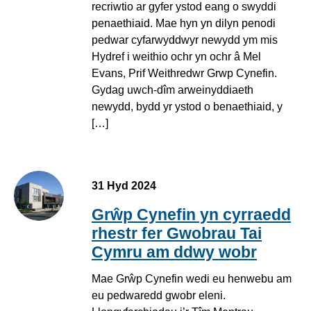
recriwtio ar gyfer ystod eang o swyddi
penaethiaid. Mae hyn yn dilyn penodi
pedwar cyfarwyddwyr newydd ym mis
Hydref i weithio ochr yn ochr â Mel
Evans, Prif Weithredwr Grwp Cynefin.
Gydag uwch-dîm arweinyddiaeth
newydd, bydd yr ystod o benaethiaid, y
[…]
31 Hyd 2024
Grŵp Cynefin yn cyrraedd
rhestr fer Gwobrau Tai
Cymru am ddwy wobr
Mae Grŵp Cynefin wedi eu henwebu am
eu pedwaredd gwobr eleni.