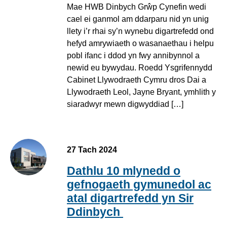
Mae HWB Dinbych Grŵp Cynefin wedi
cael ei ganmol am ddarparu nid yn unig
llety i’r rhai sy’n wynebu digartrefedd ond
hefyd amrywiaeth o wasanaethau i helpu
pobl ifanc i ddod yn fwy annibynnol a
newid eu bywydau. Roedd Ysgrifennydd
Cabinet Llywodraeth Cymru dros Dai a
Llywodraeth Leol, Jayne Bryant, ymhlith y
siaradwyr mewn digwyddiad […]
27 Tach 2024
Dathlu 10 mlynedd o
gefnogaeth gymunedol ac
atal digartrefedd yn Sir
Ddinbych