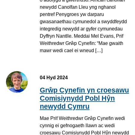
newydd Canolfan Lleu yng nghanol
pentref Penygroes yw darparu
gwasanaethau cymunedol a swyddfeydd
integredig newydd ar gyfer cymunedau
Dyffryn Nantlle. Meddai Mel Evans, Prif
Weithredwr Grŵp Cynefin: “Mae gwaith
mawr wedi cael ei wneud […]
04 Hyd 2024
Grŵp Cynefin yn croesawu
Comisiynydd Pobl Hŷn
newydd Cymru
Mae Prif Weithredwr Grŵp Cynefin wedi
cynnig ei gefnogaeth llawn ac wedi
croesawu Comisiynydd Pobl Hŷn newydd