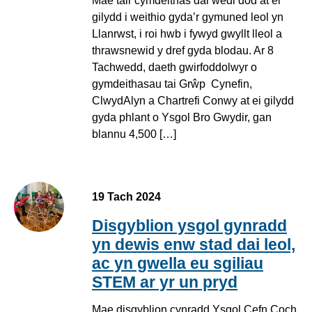
Mae tair cymdeithas dai wedi dod at ei
gilydd i weithio gyda’r gymuned leol yn
Llanrwst, i roi hwb i fywyd gwyllt lleol a
thrawsnewid y dref gyda blodau. Ar 8
Tachwedd, daeth gwirfoddolwyr o
gymdeithasau tai Grŵp Cynefin,
ClwydAlyn a Chartrefi Conwy at ei gilydd
gyda phlant o Ysgol Bro Gwydir, gan
blannu 4,500 […]
19 Tach 2024
Disgyblion ysgol gynradd
yn dewis enw stad dai leol,
ac yn gwella eu sgiliau
STEM ar yr un pryd
Mae disgyblion cynradd Ysgol Cefn Coch