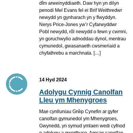
dîm arweinyddiaeth. Daw hyn yn dilyn
penodi Mel Evans fel ei Brif Weithredwr
newydd yn gynharach yn y flwyddyn.
Nerys Price-Jones yw’r Cyfarwyddwr
Pobl newydd, rôl newydd o fewn y cwmni,
yn goruchwylio adnoddau dynol, mentrau
cymunedol, gwasanaeth cwsmeriaid a
chyfathrebu a marchnata. […]
14 Hyd 2024
Adolygu Cynnig Canolfan
Lleu ym Mhenygroes
Mae cynlluniau Grŵp Cynefin ar gyfer
canolfan gymunedol ym Mhenygroes,
Gwynedd, yn symud ymlaen wedi cyfnod
o adolygu a gwerthuso. Amcan canolfan