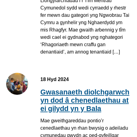
Llongyfarchiadau i’r Tîm Mentrau
Cymunedol sydd wedi cyrraedd y rhestr
fer mewn dau gategori yng Ngwobrau Tai
Cymru a gynhelir yng Nghaerdydd ym
mis Rhagfyr. Mae gwaith arbennig y tîm
wedi cael ei gydnabod yng nghategori
‘Rhagoriaeth mewn craffu gan
denantiaid’, am annog tenantiaid […]
18 Hyd 2024
Gwasanaeth diolchgarwch
yn dod â chenedlaethau at
ei gilydd yn y Bala
Mae gweithgareddau pontio’r
cenedlaethau yn rhan bwysig o adeiladu
cymunedau gwydn ac oed-gyfeillgar