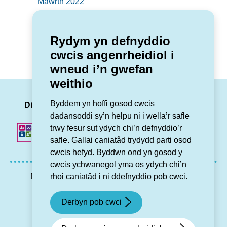
Mawrth 2022
Rydym yn defnyddio
cwcis angenrheidiol i
wneud i’n gwefan
weithio
LinkedIn
Facebook
Twitter
Insta
You
Byddem yn hoffi gosod cwcis
Dilynwch ni
dadansoddi sy’n helpu ni i wella’r safle
trwy fesur sut ydych chi’n defnyddio’r
safle. Gallai caniatâd trydydd parti osod
cwcis hefyd. Byddwn ond yn gosod y
cwcis ychwanegol yma os ydych chi’n
Datganiad hygyrchedd
Preifatrwydd GDPR
rhoi caniatâd i ni ddefnyddio pob cwci.
Map o’r wefan
Cysylltu â ni
Derbyn pob cwci
© Grŵp Cynefin 2024.
Gwefan gan Connect