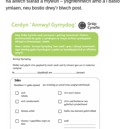
na allwch siarad â
rhywun – ysgrifennwch arno a’i basio
ymlaen, neu bostio drwy’r blwch post.