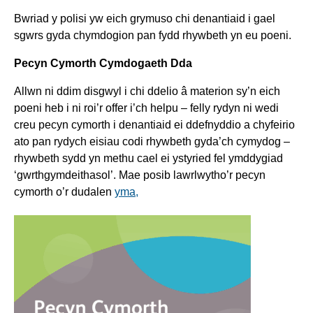
Bwriad y polisi yw eich
grymuso chi denantiaid i gael
sgwrs gyda chymdogion pan fydd rhywbeth yn eu poeni.
Pecyn Cymorth Cymdogaeth Dda
Allwn ni
ddim
disgwyl i chi ddelio â
materion sy’n eich
poeni heb i ni roi’r offer i’ch helpu – felly rydyn ni wedi
creu pecyn cymorth i denantiaid ei ddefnyddio a chyfeirio
ato pan rydych
eisiau codi rhywbeth
gyda’ch cymydog –
rhywbeth sydd yn methu cael ei ystyried fel ymddygiad
‘gwrthgymdeithasol’.
Mae posib lawrlwytho’r pecyn
cymorth o’r dudalen
yma,