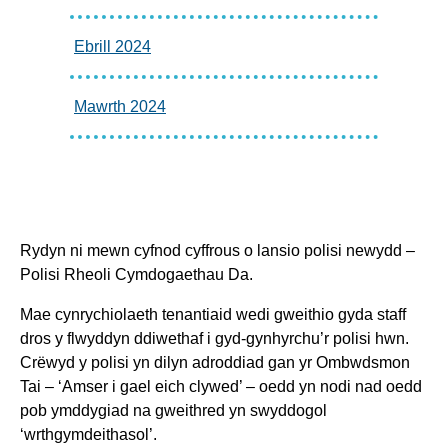
Ebrill 2024
Mawrth 2024
Rydyn
ni
mewn cyfnod cyffrous o lansio polisi
newydd –
Polisi Rheoli Cymdogaethau Da.
Mae cynrychiolaeth tenantiaid wedi
gweithio gyda staff
dros y flwyddyn
d
diwethaf i
gyd-gynhyrchu’r polisi hwn.
Crëwyd y polisi yn dilyn adroddiad gan yr Ombwdsmon
Tai –
‘Amser i gael eich clywed’ –
oedd yn nodi nad
oedd
pob ymddygiad na gweithred yn swyddogol
‘wrthgymdeithasol’.