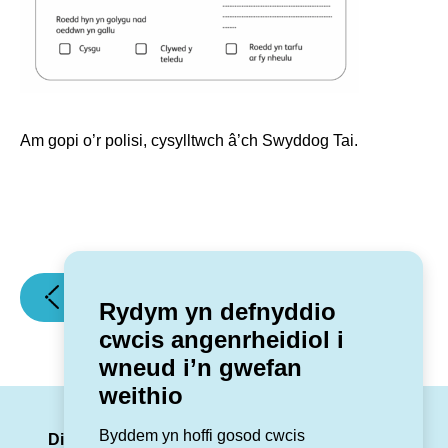
Am gopi o’r polisi, cysylltwch â’ch Swyddog Tai.
(Ymunwch
(Rhybuddion
Erthygl flaenorol
Erthygl nesaf
Rydym yn defnyddio
â'n
tywydd
cwcis angenrheidiol i
Grŵp
garw!)
wneud i’n gwefan
Bodlonrwydd
weithio
a
Chwynion
LinkedIn
Facebook
Twitter
Insta
You
Byddem yn hoffi gosod cwcis
newydd!)
Dilynwch ni