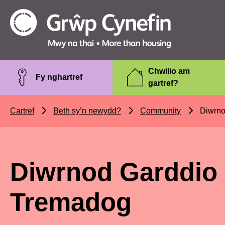
Skip to main content
Grŵp
Cynefin
Chwilio am
Fy nghartref
gartref?
Cartref
Beth sy’n newydd?
Community
Diwrno
Diwrnod Garddio 
Tremadog