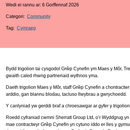
Wedi ei rannu ar: 6 Gorffennaf 2026
Categori:
Community
Tag:
Cymraeg
Bydd trigolion tai cysgodol Grŵp Cynefin ym Maes y Môr, T
gwaith caled rhwng partneriaid wythnos yma.
Daeth trigolion Maes y Môr, staff Grŵp Cynefin a chontractwr t
arddio,
gan blannu blodau, tacluso llwybrau a gwrychoedd.
Y canlyniad yw gerddi braf a chroesawgar ar gyfer y trigolion
Roedd cyfraniad cwmni Sherratt Group Ltd, o’r Wyddgrug yn
mae contractwyr Grŵp Cynefin yn cytuno iddo er lles y gymu