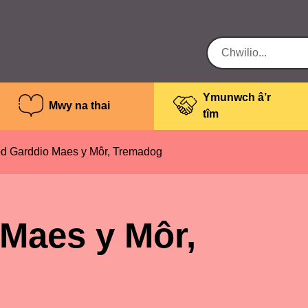
Ymunwch â’r
Mwy na thai
tîm
d Garddio Maes y Môr, Tremadog
Maes y Môr,