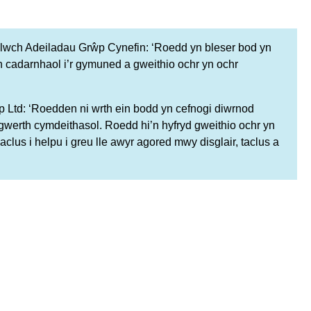
lwch Adeiladau Grŵp Cynefin: ‘Roedd yn bleser bod yn
 cadarnhaol i’r gymuned a gweithio ochr yn ochr
td: ‘Roedden ni wrth ein bodd yn cefnogi diwrnod
werth cymdeithasol. Roedd hi’n hyfryd gweithio ochr yn
us i helpu i greu lle awyr agored mwy disglair, taclus a