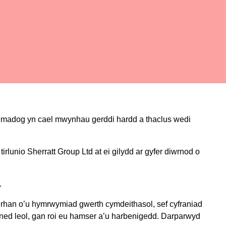
remadog yn cael mwynhau gerddi hardd a thaclus wedi
irlunio Sherratt Group Ltd at ei gilydd ar gyfer diwrnod o
.
 rhan o’u hymrwymiad gwerth cymdeithasol, sef cyfraniad
ned leol, gan roi eu hamser a’u harbenigedd.
Darparwyd