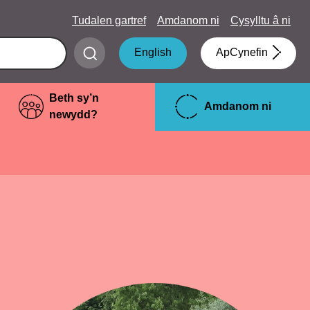
Tudalen gartref
Amdanom ni
Cysylltu â ni
Submit
English
ApCynefin
search
Beth sy’n
Amdanom ni
newydd?