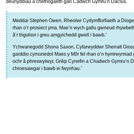
deunyddiau a chefnogaeth gan Cadwch Gymru’n Daclus.
Meddai Stephen Owen, Rheolwr Cydymffurfiaeth a Dioge
rhan o’r prosiect yma. Mae’n wych gallu gwneud rhywbeth
â’r trigolion i greu amgylchedd gwell i bawb.’
Ychwanegodd Shona Saxon, Cyfarwyddwr Sherratt Group L
garddio cymunedol Maes y Môr fel rhan o’n hymrwymiad g
ochr â phreswylwyr, Grŵp Cynefin a Chadwch Gymru’n Dacl
chroesawgar i bawb ei fwynhau.’