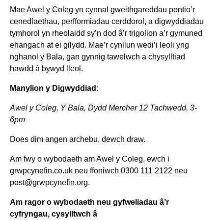
Mae Awel y Coleg yn cynnal gweithgareddau pontio’r
cenedlaethau, perfformiadau cerddorol, a digwyddiadau
tymhorol yn rheolaidd sy’n dod â’r trigolion a’r gymuned
ehangach at ei gilydd. Mae’r cynllun wedi’i leoli yng
nghanol y Bala, gan gynnig tawelwch a chysylltiad
hawdd â bywyd lleol.
Manylion y Digwyddiad:
Awel y Coleg, Y Bala, Dydd Mercher 12 Tachwedd, 3-
6pm
Does dim angen archebu, dewch draw.
Am fwy o wybodaeth am Awel y Coleg, ewch i
grwpcynefin.co.uk neu ffoniwch 0300 111 2122 neu
post@grwpcynefin.org.
Am ragor o wybodaeth neu gyfweliadau â’r
cyfryngau, cysylltwch â