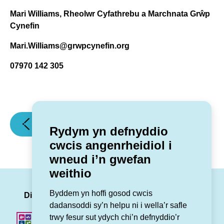
Mari Williams, Rheolwr Cyfathrebu a Marchnata Grŵp
Cynefin
Mari.Williams@grwpcynefin.org
07970 142 305
(Hoffech
(Rhybuddion
Erthygl flaenorol
Erthygl nesaf
Rydym yn defnyddio
chi
tywydd
cwcis angenrheidiol i
fyw
garw,
wneud i’n gwefan
ym
Storm
weithio
Mae
Claudia)
Trearddur,
LinkedIn
Facebook
Twitter
Insta
You
Byddem yn hoffi gosod cwcis
Môn?)
Dilynwch ni
dadansoddi sy’n helpu ni i wella’r safle
trwy fesur sut ydych chi’n defnyddio’r