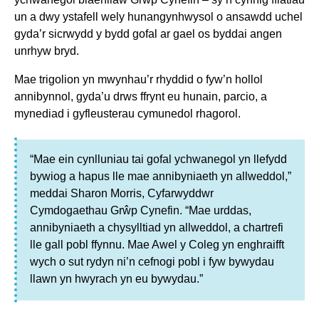
un a dwy ystafell wely hunangynhwysol o ansawdd uchel
gyda’r sicrwydd y bydd gofal ar gael os byddai angen
unrhyw bryd.
Mae trigolion yn mwynhau’r rhyddid o fyw’n hollol
annibynnol, gyda’u drws ffrynt eu hunain, parcio, a
mynediad i gyfleusterau cymunedol rhagorol.
“Mae ein cynlluniau tai gofal ychwanegol yn llefydd
bywiog a hapus lle mae annibyniaeth yn allweddol,”
meddai Sharon Morris, Cyfarwyddwr
Cymdogaethau Grŵp Cynefin. “Mae urddas,
annibyniaeth a chysylltiad yn allweddol, a chartrefi
lle gall pobl ffynnu. Mae Awel y Coleg yn enghraifft
wych o sut rydyn ni’n cefnogi pobl i fyw bywydau
llawn yn hwyrach yn eu bywydau.”