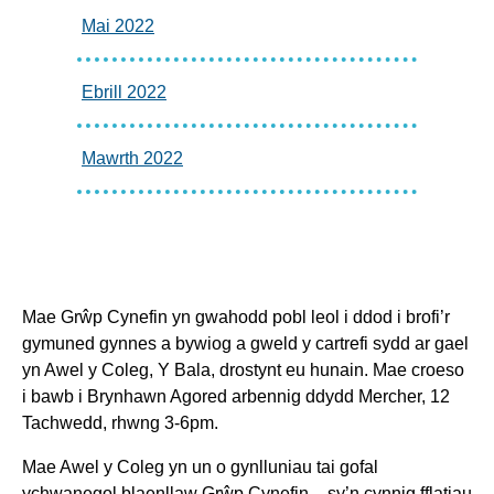
Mai 2022
Ebrill 2022
Mawrth 2022
Mae Grŵp Cynefin yn gwahodd pobl leol i ddod i brofi’r
gymuned gynnes a bywiog a gweld y cartrefi sydd ar gael
yn Awel y Coleg, Y Bala, drostynt eu hunain. Mae croeso
i bawb i Brynhawn Agored arbennig ddydd Mercher, 12
Tachwedd, rhwng 3-6pm.
Mae Awel y Coleg yn un o gynlluniau tai gofal
ychwanegol blaenllaw Grŵp Cynefin – sy’n cynnig fflatiau