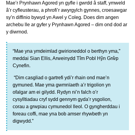
Mae’r Prynhawn Agored yn gyfle i gwrdd â staff, ymweld
â’r cyfleusterau, a phrofi’r awyrgylch gynnes, croesawgar
sy’n diffinio bywyd yn Awel y Coleg. Does dim angen
archebu lle ar gyfer y Prynhawn Agored – dim ond dod ar
y diwrnod.
“Mae yna ymdeimlad gwirioneddol o berthyn yma,”
meddai Sian Ellis, Arweinydd Tîm Pobl Hŷn Grŵp
Cynefin.
“Dim casgliad o gartrefi ydi’r rhain ond mae’n
gymuned. Mae yma gwmnïaeth a’r trigolion yn
ofalgar am ei gilydd. Rydyn ni’n falch o’r
cysylltiadau cryf sydd gennym gyda’r ysgolion,
corau a grwpiau cymunedol lleol. O gyngherddau i
foreau coffi, mae yna bob amser rhywbeth yn
digwydd.”