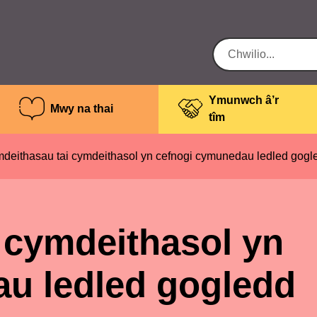
Ymunwch â’r
Mwy na thai
tîm
eithasau tai cymdeithasol yn cefnogi cymunedau ledled gogle
 cymdeithasol yn
u ledled gogledd