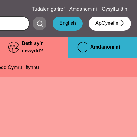
Tudalen gartref
Amdanom ni
Cysylltu â ni
Submit
English
ApCynefin
search
Beth sy’n
Amdanom ni
newydd?
dd Cymru i ffynnu