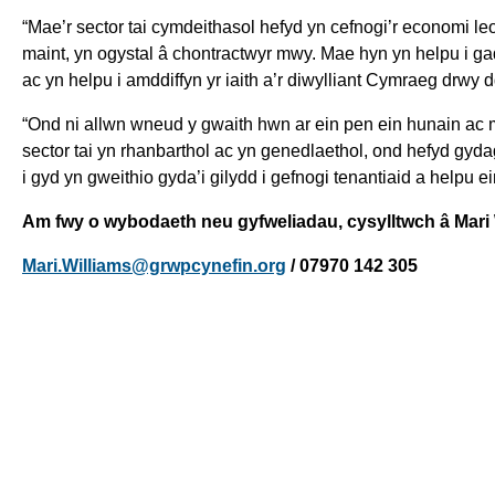
“Mae’r sector tai cymdeithasol hefyd yn cefnogi’r economi le
maint, yn ogystal â chontractwyr mwy. Mae hyn yn helpu i gadw’
ac yn helpu i amddiffyn yr iaith a’r diwylliant Cymraeg drwy 
“Ond ni allwn wneud y gwaith hwn ar ein pen ein hunain ac 
sector tai yn rhanbarthol ac yn genedlaethol, ond hefyd gyda
i gyd yn gweithio gyda’i gilydd i gefnogi tenantiaid a helpu
Am fwy o wybodaeth neu gyfweliadau, cysylltwch â Mari
Mari.Williams@grwpcynefin.org
/ 07970 142 305