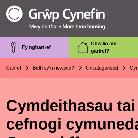
Skip to main content
Grŵp
Cynefin
Chwilio am
Fy nghartref
gartref?
Cartref
Beth sy’n newydd?
Uncategorised
Cymd
Cymdeithasau tai
cefnogi cymuneda