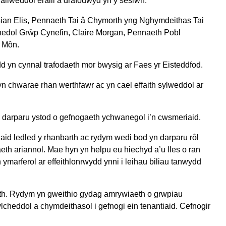
allweddol eraill a drafodwyd yn y sesiwn.
Osian Elis, Pennaeth Tai â Chymorth yng Nghymdeithas Tai
edol Grŵp Cynefin, Claire Morgan, Pennaeth Pobl
 Môn.
d yn cynnal trafodaeth mor bwysig ar Faes yr Eisteddfod.
 chwarae rhan werthfawr ac yn cael effaith sylweddol ar
 darparu ystod o gefnogaeth ychwanegol i’n cwsmeriaid.
iaid ledled y rhanbarth ac rydym wedi bod yn darparu rôl
aeth ariannol. Mae hyn yn helpu eu hiechyd a’u lles o ran
ymarferol ar effeithlonrwydd ynni i leihau biliau tanwydd
ith. Rydym yn gweithio gydag amrywiaeth o grwpiau
heddol a chymdeithasol i gefnogi ein tenantiaid. Cefnogir