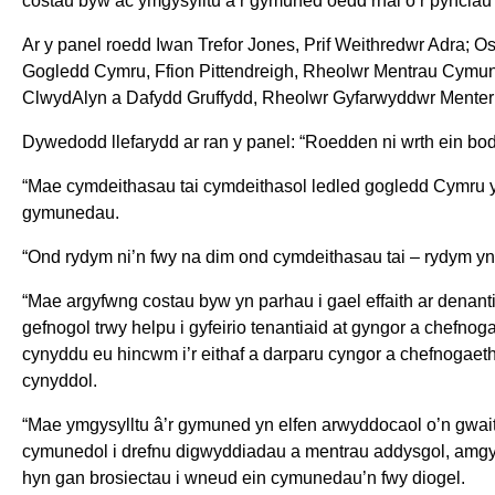
costau byw ac ymgysylltu â’r gymuned oedd rhai o’r pynciau 
Ar y panel roedd Iwan Trefor Jones, Prif Weithredwr Adra; 
Gogledd Cymru, Ffion Pittendreigh, Rheolwr Mentrau Cymun
ClwydAlyn a Dafydd Gruffydd, Rheolwr Gyfarwyddwr Menter
Dywedodd llefarydd ar ran y panel: “Roedden ni wrth ein bod
“Mae cymdeithasau tai cymdeithasol ledled gogledd Cymru yn
gymunedau.
“Ond rydym ni’n fwy na dim ond cymdeithasau tai – rydym yn
“Mae argyfwng costau byw yn parhau i gael effaith ar denant
gefnogol trwy helpu i gyfeirio tenantiaid at gyngor a chefnog
cynyddu eu hincwm i’r eithaf a darparu cyngor a chefnogaeth 
cynyddol.
“Mae ymgysylltu â’r gymuned yn elfen arwyddocaol o’n gwa
cymunedol i drefnu digwyddiadau a mentrau addysgol, amgylc
hyn gan brosiectau i wneud ein cymunedau’n fwy diogel.