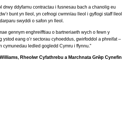
ol drwy ddyfarnu contractau i fusnesau bach a chanolig eu
r bunt yn lleol, yn cefnogi cwmnïau lleol i gyflogi staff lleol
ddarparu swyddi o safon yn lleol.
mae gennym enghreifftiau o bartneriaeth wych o fewn y
g ystod eang o’r sectorau cyhoeddus, gwirfoddol a phreifat –
 ein cymunedau ledled gogledd Cymru i ffynnu.”
 Williams, Rheolwr Cyfathrebu a Marchnata Grŵp Cynefin