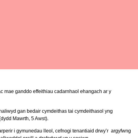
l ac mae ganddo effeithiau cadarnhaol ehangach ar y
nhaliwyd gan bedair cymdeithas tai cymdeithasol yng
dydd Mawrth, 5 Awst).
arperir i gymunedau lleol, cefnogi tenantiaid drwy’r argyfwng