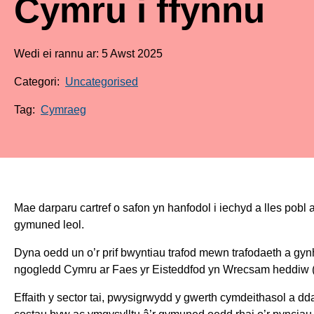
Cymru i ffynnu
Wedi ei rannu ar: 5 Awst 2025
Categori:
Uncategorised
Tag:
Cymraeg
Mae darparu cartref o safon yn hanfodol i iechyd a lles pob
gymuned leol.
Dyna oedd un o’r prif bwyntiau trafod mewn trafodaeth a gy
ngogledd Cymru ar Faes yr Eisteddfod yn Wrecsam heddiw (
Effaith y sector tai, pwysigrwydd y gwerth cymdeithasol a dd