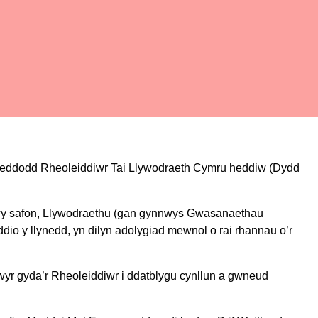
hoeddodd Rheoleiddiwr Tai Llywodraeth Cymru heddiw (Dydd
ddwy safon, Llywodraethu (gan gynnwys Gwasanaethau
ddio y llynedd, yn dilyn adolygiad mewnol o rai rhannau o’r
lwyr gyda’r Rheoleiddiwr i ddatblygu cynllun a gwneud