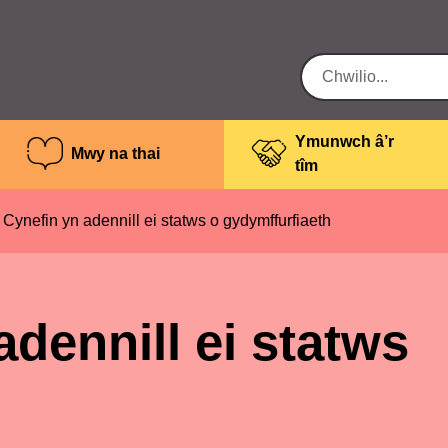
Ymunwch â’r
Mwy na thai
tîm
Cynefin yn adennill ei statws o gydymffurfiaeth
dennill ei statws