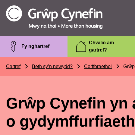
Skip to main content
Grŵp
Cynefin
Chwilio am
Fy nghartref
gartref?
Cartref
Beth sy’n newydd?
Corfforaethol
Grŵp 
Grŵp Cynefin yn a
o gydymffurfiaeth