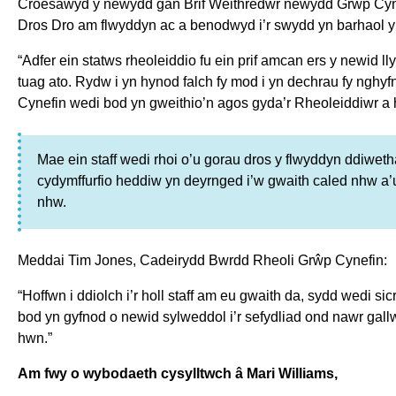
Croesawyd y newydd gan Brif Weithredwr newydd Grŵp Cyne
Dros Dro am flwyddyn ac a benodwyd i’r swydd yn barhaol y
“Adfer ein statws rheoleiddio fu ein prif amcan ers y newid 
tuag ato. Rydw i yn hynod falch fy mod i yn dechrau fy nghyf
Cynefin wedi bod yn gweithio’n agos gyda’r Rheoleiddiwr a 
Mae ein staff wedi rhoi o’u gorau dros y flwyddyn ddiweth
cydymffurfio heddiw yn deyrnged i’w gwaith caled nhw a’
nhw.
Meddai Tim Jones, Cadeirydd Bwrdd Rheoli Grŵp Cynefin:
“Hoffwn i ddiolch i’r holl staff am eu gwaith da, sydd wedi s
bod yn gyfnod o newid sylweddol i’r sefydliad ond nawr gall
hwn.”
Am fwy o wybodaeth cysylltwch â Mari Williams,