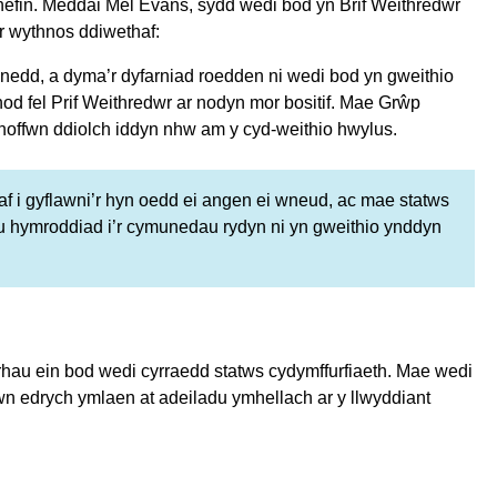
fin. Meddai Mel Evans, sydd wedi bod yn Brif Weithredwr
r wythnos ddiwethaf:
llynedd, a dyma’r dyfarniad roedden ni wedi bod yn gweithio
nod fel Prif Weithredwr ar nodyn mor bositif. Mae Grŵp
hoffwn ddiolch iddyn nhw am y cyd-weithio hwylus.
af i gyflawni’r hyn oedd ei angen ei wneud, ac mae statws
u hymroddiad i’r cymunedau rydyn ni yn gweithio ynddyn
icrhau ein bod wedi cyrraedd statws cydymffurfiaeth. Mae wedi
wn edrych ymlaen at adeiladu ymhellach ar y llwyddiant