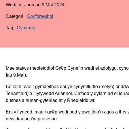
Wedi ei rannu ar: 9 Mai 2024
Categori:
Corfforaethol
Tag:
Cymraeg
Mae statws rheoleiddiol Grŵp Cynefin wedi ei adolygu, cy
Iau 9 Mai).
Bellach mae’r gymdeithas dai yn cydymffurfio (melyn) ar 
Tenantiaid) a Hyfywedd Ariannol. Cafodd y dyfarniad ei is-ra
busnes a hunan-gyfeiriad at y Rheoleiddiwr.
Ers y llynedd, mae’r grŵp wedi bod y gweithio’n agos a thry
newidiadau i’w prosesau.