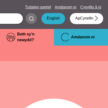
Tudalen gartref
Amdanom ni
Cysylltu â ni
Submit
English
ApCynefin
search
Beth sy’n
Amdanom ni
newydd?