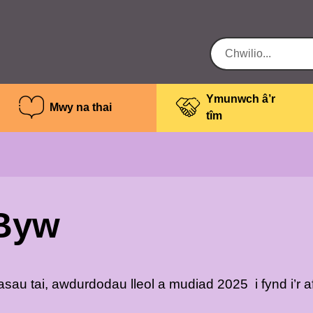
Ymunwch â’r
Mwy na thai
tîm
 Byw
u tai, awdurdodau lleol a mudiad 2025 i fynd i’r a