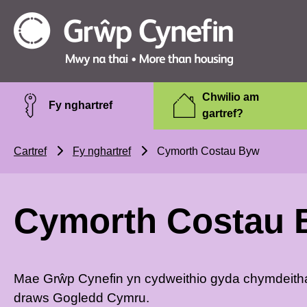
Skip to main content
Grŵp
Cynefin
Chwilio am
Fy nghartref
gartref?
Cartref
Fy nghartref
Cymorth Costau Byw
Cymorth Costau
Mae Grŵp Cynefin yn cydweithio gyda chymdeithasa
draws Gogledd Cymru.