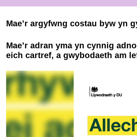
Mae’r argyfwng costau byw yn g
Mae’r adran yma yn cynnig adno
eich cartref, a gwybodaeth am lef