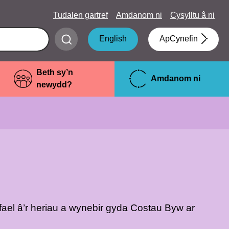
Tudalen gartref
Amdanom ni
Cysylltu â ni
Submit
English
ApCynefin
search
Beth sy’n
Amdanom ni
newydd?
fael â’r heriau a wynebir gyda Costau Byw ar