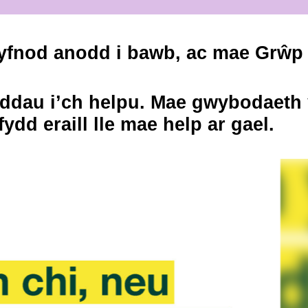
yfnod anodd i bawb, ac mae Grŵp C
ddau i’ch helpu. Mae gwybodaeth y
ydd eraill lle mae help ar gael.