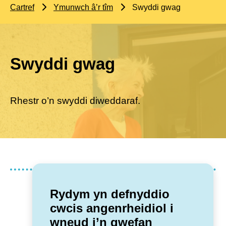
Cartref
Ymunwch â’r tîm
Swyddi gwag
Swyddi gwag
Rhestr o’n swyddi diweddaraf.
Oedd y dudalen yma yn ddefnyddiol?
Rydym yn defnyddio
cwcis angenrheidiol i
Oedd
Nagoedd
wneud i’n gwefan