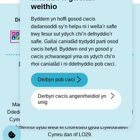
weithio
LinkedIn
Facebook
Twitter
Insta
You
Byddem yn hoffi gosod cwcis
Dilynwch ni
dadansoddi sy’n helpu ni i wella’r safle
trwy fesur sut ydych chi’n defnyddio’r
safle. Gallai caniatâd trydydd parti osod
cwcis hefyd. Byddwn ond yn gosod y
cwcis ychwanegol yma os ydych chi’n
rhoi caniatâd i ni ddefnyddio pob cwci.
Datganiad hygyrchedd
Preifatrwydd GDPR
Map o’r wefan
Cysylltu â ni
Derbyn pob cwci
© Grŵp Cynefin 2024.
Gwefan gan Connect
Derbyn cwcis angenrheidiol yn
unig
Mae Grŵp Cynefin yn gymdeithas gofrestredig dan y
Ddeddf Cwmniau Cydweithredol a Chymdeithasau Budd
Cymunedol 2014 dan rif 21194R, ac yn gymdeithas dai
elusennol sydd wedi ei chofrestru gyda Llywodraeth
Cymru dan rif LO29.