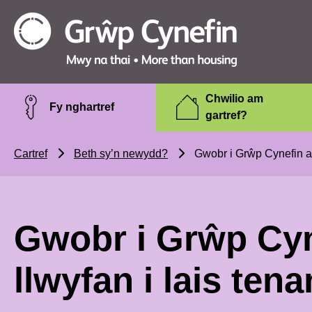
Skip to main content
Grŵp
Cynefin
Chwilio am
Fy nghartref
gartref?
Cartref
Beth sy’n newydd?
Gwobr i Grŵp Cynefin am 
Gwobr i Grŵp Cyn
llwyfan i lais tena