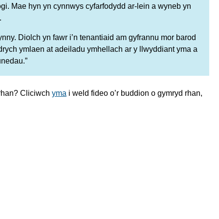
ogi. Mae hyn yn cynnwys cyfarfodydd ar-lein a wyneb yn
.
hynny. Diolch yn fawr i’n tenantiaid am gyfrannu mor barod
edrych ymlaen at adeiladu ymhellach ar y llwyddiant yma a
unedau.”
rhan? Cliciwch
yma
i weld fideo o’r buddion o gymryd rhan,