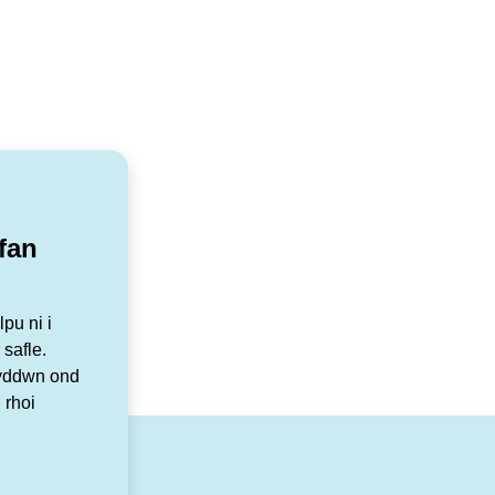
fan
pu ni i
 safle.
Byddwn ond
 rhoi
r
tagram
YouTube