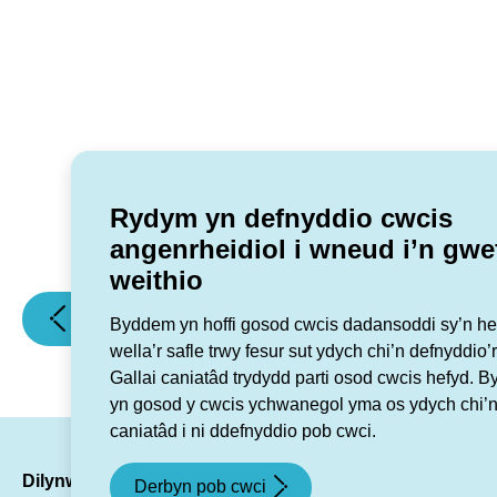
Rydym yn defnyddio cwcis
angenrheidiol i wneud i’n gwe
weithio
(Eich
(Arolwg
Erthygl flaenorol
Erthygl nesaf
Byddem yn hoffi gosod cwcis dadansoddi sy’n hel
llawlyfr
Cartref)
wella’r safle trwy fesur sut ydych chi’n defnyddio’r
tenantiaid
Gallai caniatâd trydydd parti osod cwcis hefyd. 
newydd)
yn gosod y cwcis ychwanegol yma os ydych chi’n
caniatâd i ni ddefnyddio pob cwci.
LinkedIn
Facebook
Twitte
Ins
Dilynwch ni
Derbyn pob cwci