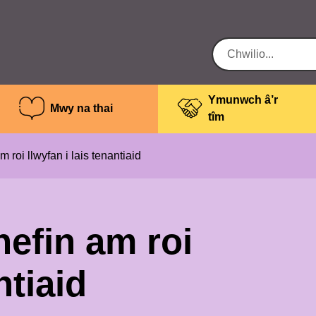
Ymunwch â’r
Mwy na thai
tîm
roi llwyfan i lais tenantiaid
efin am roi
ntiaid