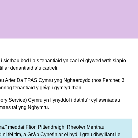
sicrhau bod llais tenantiaid yn cael ei glywed wrth siapio
 ar denantiaid a’u cartrefi.
au Arfer Da TPAS Cymru yng Nghaerdydd (nos Fercher, 3
annog tenantiaid y grŵp i gymryd rhan.
ry Service) Cymru yn flynyddol i dathlu’r cyflawniadau
 maes tai yng Nghymru.
a,” meddai Ffion Pittendreigh, Rheolwr Mentrau
el tîm, a Grŵp Cynefin ar ei hyd, i greu diwylliant lle