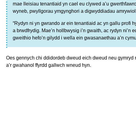
mae lleisiau tenantiaid yn cael eu clywed a’u gwerthfawr
wyneb, pwyllgorau ymgynghori a digwyddiadau amrywiol
“Rydyn ni yn gwrando ar ein tenantiaid ac yn gallu profi 
a brwdfrydig. Mae’n hollbwysig i’n gwaith, ac rydyn ni’n 
gweithio hefo’n gilydd i wella ein gwasanaethau a’n cym
Oes gennych chi ddidordeb dweud eich dweud neu gymryd 
a’r gwahanol ffyrdd gallwch wneud hyn.