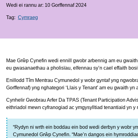
Wedi ei rannu ar: 10 Gorffennaf 2024
Tag:
Cymraeg
Mae Grŵp Cynefin wedi ennill gwobr arbennig am eu gwaith i 
eu gwasanaethau a pholisïau, elfennau sy’n cael effaith bositif
Enillodd Tîm Mentrau Cymunedol y wobr gyntaf yng ngwobr
Gorffennaf) yng nghategori ‘Llais y Tenant’ am eu gwaith yn 
Cynhelir Gwobrau Arfer Da TPAS (Tenant Participation Adviso
eithriadol mewn cyfranogiad ac ymgysylltiad tenantiaid yn y
“Rydyn ni wrth ein boddau ein bod wedi derbyn y wobr ym
Cymunedol Grŵp Cynefin. “Mae’n dangos ein hymroddiad ni f