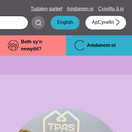
Tudalen gartref
Amdanom ni
Cysylltu â ni
Submit
English
ApCynefin
search
Beth sy’n
Amdanom ni
newydd?