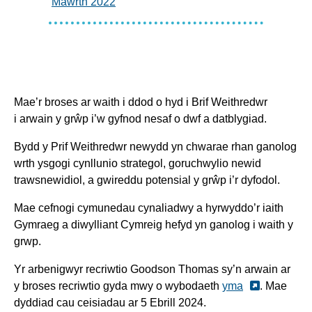
Mawrth 2022
Mae’r broses ar waith i ddod o hyd i Brif Weithredwr
i arwain y grŵp i’w gyfnod nesaf o dwf a datblygiad.
Bydd y Prif Weithredwr newydd yn chwarae rhan ganolog
wrth ysgogi cynllunio strategol, goruchwylio newid
trawsnewidiol, a gwireddu potensial y grŵp i’r dyfodol.
Mae cefnogi cymunedau cynaliadwy a hyrwyddo’r iaith
Gymraeg a diwylliant Cymreig hefyd yn ganolog i waith y
grwp.
Yr arbenigwyr recriwtio Goodson Thomas sy’n arwain ar
y broses recriwtio gyda mwy o wybodaeth
yma
. Mae
dyddiad cau ceisiadau ar 5 Ebrill 2024.