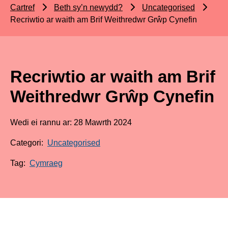
Cartref
Beth sy’n newydd?
Uncategorised
Recriwtio ar waith am Brif Weithredwr Grŵp Cynefin
Recriwtio ar waith am Brif
Weithredwr Grŵp Cynefin
Wedi ei rannu ar: 28 Mawrth 2024
Categori:
Uncategorised
Tag:
Cymraeg