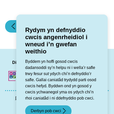
(Grŵp
(Grŵp
Erthygl flaenorol
Erthygl nesaf
Rydym yn defnyddio
Cynefin
Cynefin
cwcis angenrheidiol i
yn
yn
wneud i’n gwefan
gweithio
penodi
weithio
gyda
Prif
Chyngor
Weithredwr)
LinkedIn
Facebook
Twitter
Insta
You
Byddem yn hoffi gosod cwcis
Gwynedd
Dilynwch ni
dadansoddi sy’n helpu ni i wella’r safle
i
trwy fesur sut ydych chi’n defnyddio’r
droi
safle. Gallai caniatâd trydydd parti osod
adeiladau
cwcis hefyd. Byddwn ond yn gosod y
gwag
cwcis ychwanegol yma os ydych chi’n
yn
rhoi caniatâd i ni ddefnyddio pob cwci.
Datganiad hygyrchedd
Preifatrwydd GDPR
gartrefi)
Map o’r wefan
Cysylltu â ni
Derbyn pob cwci