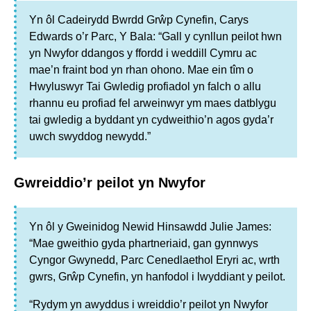
Yn ôl Cadeirydd Bwrdd Grŵp Cynefin, Carys
Edwards o’r Parc, Y Bala: “Gall y cynllun peilot hwn
yn Nwyfor ddangos y ffordd i weddill Cymru ac
mae’n fraint bod yn rhan ohono. Mae ein tîm o
Hwyluswyr Tai Gwledig profiadol yn falch o allu
rhannu eu profiad fel arweinwyr ym maes datblygu
tai gwledig a byddant yn cydweithio’n agos gyda’r
uwch swyddog newydd.”
Gwreiddio’r peilot yn Nwyfor
Yn ôl y Gweinidog Newid Hinsawdd Julie James:
“Mae gweithio gyda phartneriaid, gan gynnwys
Cyngor Gwynedd, Parc Cenedlaethol Eryri ac, wrth
gwrs, Grŵp Cynefin, yn hanfodol i lwyddiant y peilot.
“Rydym yn awyddus i wreiddio’r peilot yn Nwyfor