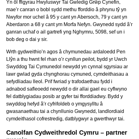
Yn ôl ffigyrau Hwyluswyr Tai Gwledig Grŵp Cynefin,
mae’r canran o bobl sydd methu fforddio â phrynu tŷ yn
Nwyfor mor uchel â 95 y cant yn Abersoch, 79 y cant yn
Aberdaron a 68 y cant ym Morfa Nefyn. Gwynedd sydd â’r
ganran uchaf o ail gartrefi yng Nghymru, 5098, sef un i
bob deg o dai y sir.
Wrth gydweithio’n agos â chymunedau ardaloedd Pen
Llŷn a thu hwnt fel rhan o’r cynllun peilot, bydd yr Uwch
Swyddog Tai Cymunedol newydd yn cynnal sgyrsiau ar
lawr gwlad gyda chynghorau cymuned, cymdeithasau a
sefydliadau lleol. Prif fwriad y trafodaethau fydd i
adnabod safleoedd newydd o dir allai gael eu cyflwyno
fel datblygiadau posib ar gyfer tai fforddiadwy. Bydd y
swyddog hefyd â’r cyfrifoldeb o ymgysylltu â
gwasanaethau tai a chynllunio Gwynedd, landlordiaid
cymdeithasol cofrestredig, datblygwyr a gwerthwyr tai.
Canolfan Cydweithredol Cymru – partner