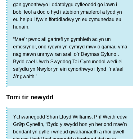
gan gynorthwyo i ddatblygu cyfleoedd go iawn i
bobl leol a dod o hyd i atebion ymarferol a fydd yn
eu helpu i fyw’n fforddiadwy yn eu cymunedau eu
hunain.
“Mae’r pwnc ail gartrefi yn gymhleth ac yn un
emosiynol, ond rydym yn cymryd mwy o gamau yma
nag mewn unrhyw ran arall o’r Deyrnas Gyfunol.
Bydd cael Uwch Swyddog Tai Cymunedol wedi ei
sefydlu yn Nwyfor yn ein cynorthwyo i fynd i’r afael
â’r gwaith.”
Torri tir newydd
Ychwanegodd Shan Lloyd Williams, Prif Weithredwr
Grŵp Cynefin, “Bydd y swydd hon yn her ond mae’n
bendant yn gyfle i wneud gwahaniaeth a rhoi gwell