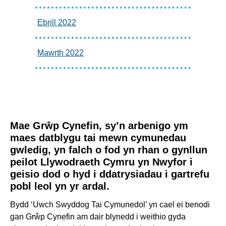
Ebrill 2022
Mawrth 2022
Mae Grŵp Cynefin, sy’n arbenigo ym
maes datblygu tai mewn cymunedau
gwledig, yn falch o fod yn rhan o gynllun
peilot Llywodraeth Cymru yn Nwyfor i
geisio dod o hyd i ddatrysiadau i gartrefu
pobl leol yn yr ardal.
Bydd ‘Uwch Swyddog Tai Cymunedol’ yn cael ei benodi
gan Grŵp Cynefin am dair blynedd i weithio gyda