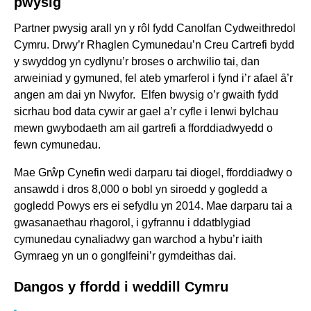
pwysig
Partner pwysig arall yn y rôl fydd Canolfan Cydweithredol
Cymru. Drwy’r Rhaglen Cymunedau’n Creu Cartrefi bydd
y swyddog yn cydlynu’r broses o archwilio tai, dan
arweiniad y gymuned, fel ateb ymarferol i fynd i’r afael ȃ’r
angen am dai yn Nwyfor. Elfen bwysig o’r gwaith fydd
sicrhau bod data cywir ar gael a’r cyfle i lenwi bylchau
mewn gwybodaeth am ail gartrefi a fforddiadwyedd o
fewn cymunedau.
Mae Grŵp Cynefin wedi darparu tai diogel, fforddiadwy o
ansawdd i dros 8,000 o bobl yn siroedd y gogledd a
gogledd Powys ers ei sefydlu yn 2014. Mae darparu tai a
gwasanaethau rhagorol, i gyfrannu i ddatblygiad
cymunedau cynaliadwy gan warchod a hybu’r iaith
Gymraeg yn un o gonglfeini’r gymdeithas dai.
Dangos y ffordd i weddill Cymru