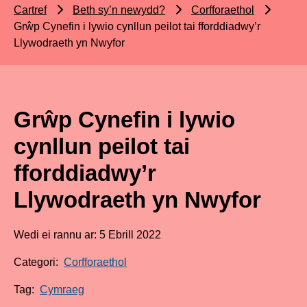
Cartref
Beth sy’n newydd?
Corfforaethol
Grŵp Cynefin i lywio cynllun peilot tai fforddiadwy’r
Llywodraeth yn Nwyfor
Grŵp Cynefin i lywio
cynllun peilot tai
fforddiadwy’r
Llywodraeth yn Nwyfor
Wedi ei rannu ar: 5 Ebrill 2022
Categori:
Corfforaethol
Tag:
Cymraeg