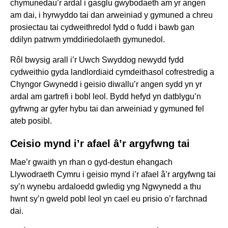
chymunedau’r ardal i gasglu gwybodaeth am yr angen
am dai, i hyrwyddo tai dan arweiniad y gymuned a chreu
prosiectau tai cydweithredol fydd o fudd i bawb gan
ddilyn patrwm ymddiriedolaeth gymunedol.
Rôl bwysig arall i’r Uwch Swyddog newydd fydd
cydweithio gyda landlordiaid cymdeithasol cofrestredig a
Chyngor Gwynedd i geisio diwallu’r angen sydd yn yr
ardal am gartrefi i bobl leol. Bydd hefyd yn datblygu’n
gyfrwng ar gyfer hybu tai dan arweiniad y gymuned fel
ateb posibl.
Ceisio mynd i’r afael â’r argyfwng tai
Mae’r gwaith yn rhan o gyd-destun ehangach
Llywodraeth Cymru i geisio mynd i’r afael â’r argyfwng tai
sy’n wynebu ardaloedd gwledig yng Ngwynedd a thu
hwnt sy’n gweld pobl leol yn cael eu prisio o’r farchnad
dai.