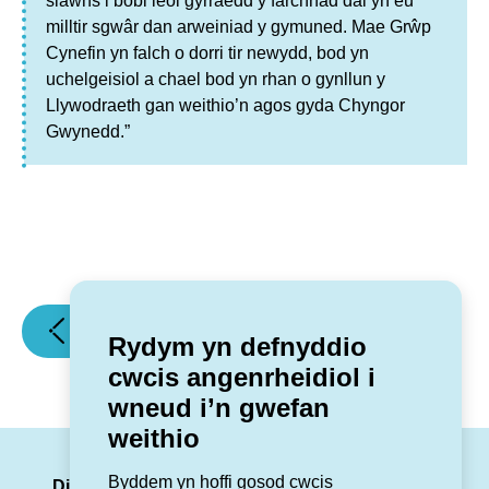
siawns i bobl leol gyrraedd y farchnad dai yn eu
milltir sgwâr dan arweiniad y gymuned. Mae Grŵp
Cynefin yn falch o dorri tir newydd, bod yn
uchelgeisiol a chael bod yn rhan o gynllun y
Llywodraeth gan weithio’n agos gyda Chyngor
Gwynedd.”
(Cynllun
(Prif
Erthygl flaenorol
Erthygl nesaf
Rydym yn defnyddio
iechyd
Weithredwr
cwcis angenrheidiol i
a
yn
wneud i’n gwefan
llesiant
galw
weithio
£38
am
miliwn
ymateb
LinkedIn
Facebook
Twitter
Insta
You
Byddem yn hoffi gosod cwcis
Dyffryn
brys
Dilynwch ni