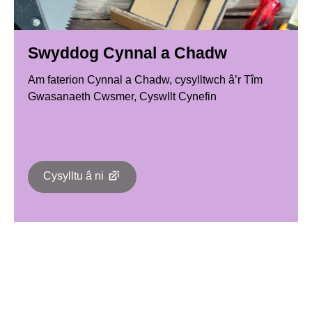
Swyddog Cynnal a Chadw
Am faterion Cynnal a Chadw, cysylltwch â’r Tîm
Gwasanaeth Cwsmer, Cyswllt Cynefin
Cysylltu â ni