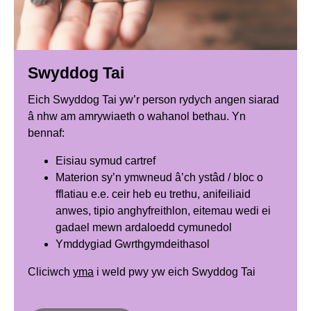
Swyddog Tai
Eich Swyddog Tai yw’r person rydych angen siarad
â nhw am amrywiaeth o wahanol bethau. Yn
bennaf:
Eisiau symud cartref
Materion sy’n ymwneud â’ch ystâd / bloc o
fflatiau e.e. ceir heb eu trethu, anifeiliaid
anwes, tipio anghyfreithlon, eitemau wedi ei
gadael mewn ardaloedd cymunedol
Ymddygiad Gwrthgymdeithasol
Cliciwch
yma
i weld pwy yw eich Swyddog Tai