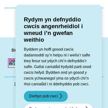
Oedd y dudalen yma yn ddefnyddiol?
Rydym yn defnyddio
cwcis angenrheidiol i
Oedd
Nagoedd
wneud i’n gwefan
weithio
LinkedIn
Facebook
Twitter
Insta
You
Byddem yn hoffi gosod cwcis
Dilynwch ni
dadansoddi sy’n helpu ni i wella’r safle
trwy fesur sut ydych chi’n defnyddio’r
safle. Gallai caniatâd trydydd parti osod
cwcis hefyd. Byddwn ond yn gosod y
cwcis ychwanegol yma os ydych chi’n
rhoi caniatâd i ni ddefnyddio pob cwci.
Datganiad hygyrchedd
Preifatrwydd GDPR
Map o’r wefan
Cysylltu â ni
Derbyn pob cwci
© Grŵp Cynefin 2024.
Gwefan gan Connect