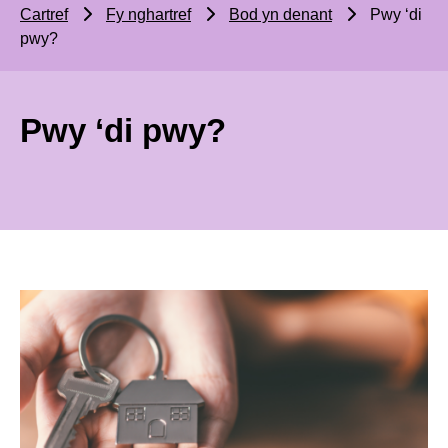
Cartref
Fy nghartref
Bod yn denant
Pwy ‘di
pwy?
Pwy ‘di pwy?