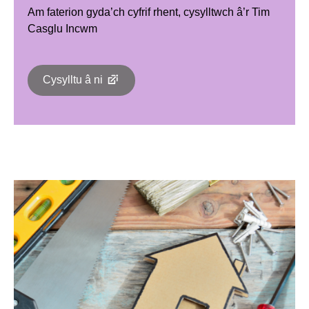
Am faterion gyda’ch cyfrif rhent, cysylltwch â’r Tim
Casglu Incwm
Cysylltu â ni