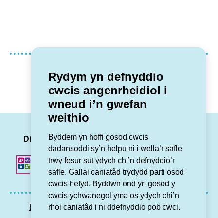
Oedd y dudalen yma yn ddefnyddiol?
Rydym yn defnyddio
cwcis angenrheidiol i
Oedd
Nagoedd
wneud i’n gwefan
weithio
LinkedIn
Facebook
Twitter
Insta
You
Byddem yn hoffi gosod cwcis
Dilynwch ni
dadansoddi sy’n helpu ni i wella’r safle
trwy fesur sut ydych chi’n defnyddio’r
safle. Gallai caniatâd trydydd parti osod
cwcis hefyd. Byddwn ond yn gosod y
cwcis ychwanegol yma os ydych chi’n
rhoi caniatâd i ni ddefnyddio pob cwci.
Datganiad hygyrchedd
Preifatrwydd GDPR