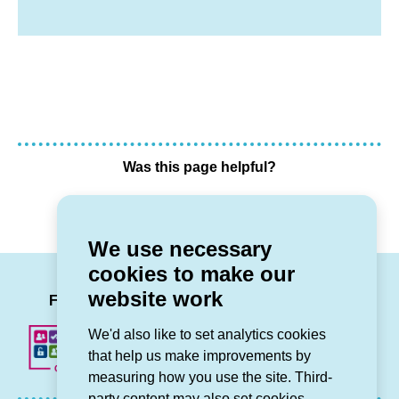
Was this page helpful?
Yes
No
We use necessary
cookies to make our
LinkedIn
Facebook
Twitter
Instag
You
website work
Follow us
We'd also like to set analytics cookies
that help us make improvements by
measuring how you use the site. Third-
party content may also set cookies.