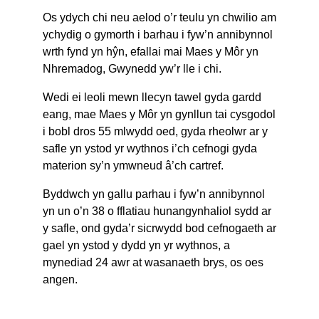
Os ydych chi neu aelod o’r teulu yn chwilio am
ychydig o gymorth i barhau i fyw’n annibynnol
wrth fynd yn hŷn, efallai mai Maes y Môr yn
Nhremadog, Gwynedd yw’r lle i chi.
Wedi ei leoli mewn llecyn tawel gyda gardd
eang, mae Maes y Môr yn gynllun tai cysgodol
i bobl dros 55 mlwydd oed, gyda rheolwr ar y
safle yn ystod yr wythnos i’ch cefnogi gyda
materion sy’n ymwneud â’ch cartref.
Byddwch yn gallu parhau i fyw’n annibynnol
yn un o’n 38 o fflatiau hunangynhaliol sydd ar
y safle, ond gyda’r sicrwydd bod cefnogaeth ar
gael yn ystod y dydd yn yr wythnos, a
mynediad 24 awr at wasanaeth brys, os oes
angen.