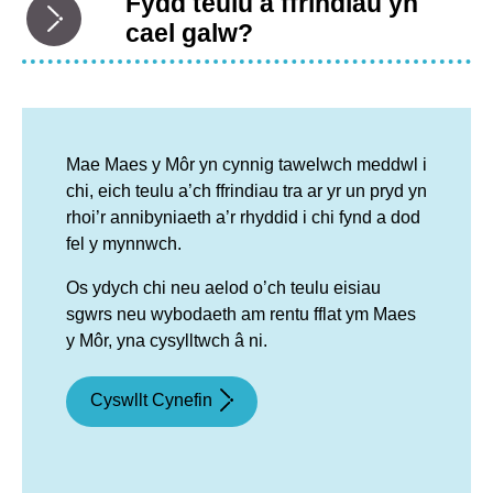
Fydd teulu a ffrindiau yn
cael galw?
Mae Maes y Môr yn cynnig tawelwch meddwl i
chi, eich teulu a’ch ffrindiau tra ar yr un pryd yn
rhoi’r annibyniaeth a’r rhyddid i chi fynd a dod
fel y mynnwch.
Os ydych chi neu aelod o’ch teulu eisiau
sgwrs neu wybodaeth am rentu fflat ym Maes
y Môr, yna cysylltwch â ni.
Cyswllt Cynefin