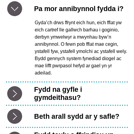
Pa mor annibynnol fydda i?
Gyda’ch drws ffrynt eich hun, eich fflat yw
eich cartref lle gallwch barhau i goginio,
derbyn ymwelwyr a mwynhau byw’n
annibynnol. O fewn pob fflat mae cegin,
ystafell fyw, ystafell ymolchi ac ystafell wely.
Bydd gennych system fynediad diogel ac
mae lifft pwrpasol hefyd ar gael yn yr
adeilad.
Fydd na gyfle i
gymdeithasu?
Beth arall sydd ar y safle?