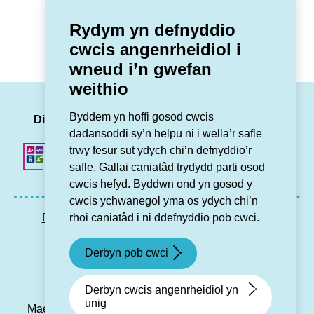
Oedd y dudalen yma yn ddefnyddiol?
Rydym yn defnyddio
cwcis angenrheidiol i
Oedd
Nagoedd
wneud i’n gwefan
weithio
LinkedIn
Facebook
Twitter
Insta
You
Byddem yn hoffi gosod cwcis
Dilynwch ni
dadansoddi sy’n helpu ni i wella’r safle
trwy fesur sut ydych chi’n defnyddio’r
safle. Gallai caniatâd trydydd parti osod
cwcis hefyd. Byddwn ond yn gosod y
cwcis ychwanegol yma os ydych chi’n
rhoi caniatâd i ni ddefnyddio pob cwci.
Datganiad hygyrchedd
Preifatrwydd GDPR
Map o’r wefan
Cysylltu â ni
Derbyn pob cwci
© Grŵp Cynefin 2024.
Gwefan gan Connect
Derbyn cwcis angenrheidiol yn
unig
Mae Grŵp Cynefin yn gymdeithas gofrestredig dan y