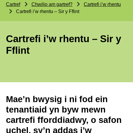
Cartref
Chwilio am gartref?
Cartrefi i’w rhentu
Cartrefi i’w rhentu – Sir y Fflint
Cartrefi i’w rhentu – Sir y
Fflint
Mae’n bwysig i ni fod ein
tenantiaid yn byw mewn
cartrefi fforddiadwy, o safon
uchel, sy’n addas i’w