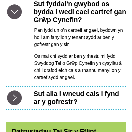
Sut fyddai’n gwybod os
bydda i wedi cael cartref gan
Grŵp Cynefin?
Pan fydd un o’n cartrefi ar gael, byddwn yn
holi am fanylion y tenant sydd ar ben y
gofrestr gan y sir.
Os mai chi sydd ar ben y rhestr, mi fydd
Swyddog Tai o Grŵp Cynefin yn cysylltu â
chi i drafod eich cais a rhannu manylion y
cartref sydd ar gael.
Sut alla i wneud cais i fynd
ar y gofrestr?
Datrysiadau Tai Sir y Fflint